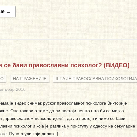
ше →
 се бави православни психолог? (ВИДЕО)
ЕО
НАЈТРАЖЕНИЈЕ
ШТА ЈЕ ПРАВОСЛАВНА ПСИХОЛОГИЈА
октобар 2016
ама је видео снимак руског православног психолога Викторије
вне. Она говори о томе да ли постоји нешто што би се могло
и „православном психологијом“ , да ли постоји и чиме се бави
лавни психолог и која је разлика у приступу у односу на секуларне
оге. Пуно људи који долазе […]