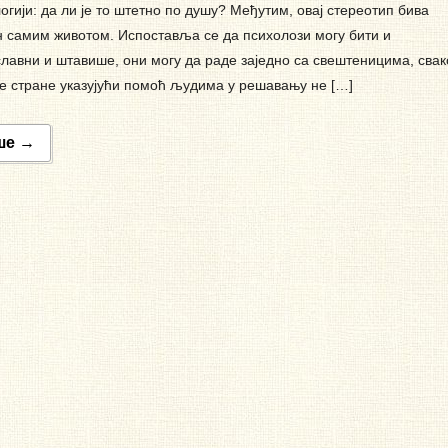
огији: да ли је то штетно по душу? Међутим, овај стереотип бива
 самим животом. Испоставља се да психолози могу бити и
лавни и штавише, они могу да раде заједно са свештеницима, свак
је стране указујући помоћ људима у решавању не […]
ше →