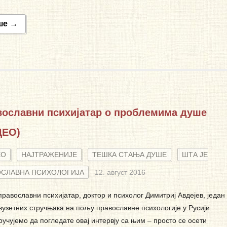
ше →
вославни психијатар о проблемима душе
ДЕО)
ЕО
НАЈТРАЖЕНИЈЕ
ТЕШКА СТАЊА ДУШЕ
ШТА ЈЕ
ОСЛАВНА ПСИХОЛОГИЈА
12. август 2016
православни психијатар, доктор и психолог Димитриј Авдејев, један
изузетних стручњака на пољу православне психологије у Русији.
учујемо да погледате овај интервју са њим – просто се осети