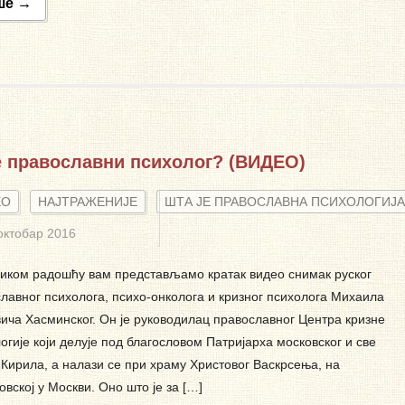
ше →
е православни психолог? (ВИДЕО)
ЕО
НАЈТРАЖЕНИЈЕ
ШТА ЈЕ ПРАВОСЛАВНА ПСИХОЛОГИЈА
октобар 2016
иком радошћу вам представљамо кратак видео снимак руског
лавног психолога, психо-онколога и кризног психолога Михаила
ича Хасминског. Он је руководилац православног Центра кризне
огије који делује под благословом Патријарха московског и све
 Кирила, а налази се при храму Христовог Васкрсења, на
вској у Москви. Оно што је за […]