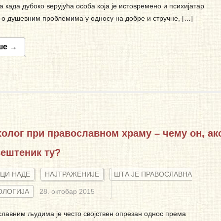
а када дубоко верујућа особа која је истовремено и психијатар
 о душевним проблемима у односу на добре и стручне, […]
ше →
олог при православном храму – чему он, ак
вештеник ту?
ЦИ НАДЕ
НАЈТРАЖЕНИЈЕ
ШТА ЈЕ ПРАВОСЛАВНА
ОЛОГИЈА
28. октобар 2015
лавним људима је често својствен опрезан однос према