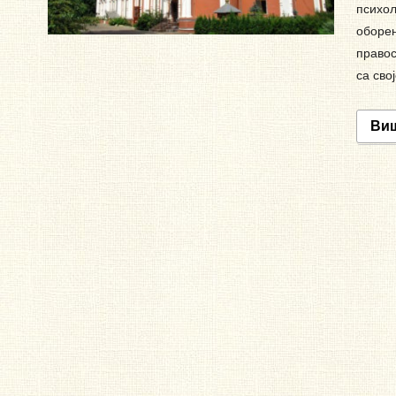
психол
оборен
правос
са сво
Ви