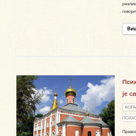
разлик
говори
Ви
Псих
је с
КОРА
ПСИХ
Правос