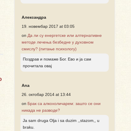
Александра
19. новембар 2017 at 03:05
on
Да ли су енергетске или алтернативне
методе лечења безбедне у духовном
смислу? (питање психологу)
Поздрав и помаже Бог. Ево и ја сам
прочитала овај
о
Ana
26. октобар 2014 at 13:44
on
Брак са алкохоличарем: зашто се они
никада не разводе?
Ja sam druga Olja i sa duzim ,,stazom,, u
braku.