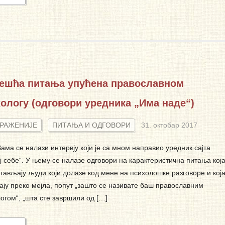
чешћа питања упућена православном
ологу (одговори уредника „Има наде“)
ТРАЖЕНИЈЕ
ПИТАЊА И ОДГОВОРИ
31. октобар 2017
ама се налази интервју који је са мном направио уредник сајта
ј себе“. У њему се налазе одговори на карактеристична питања кој
тављају људи који долазе код мене на психолошке разговоре и кој
ају преко мејла, попут „зашто се називате баш православним
огом“, „шта сте завршили од […]