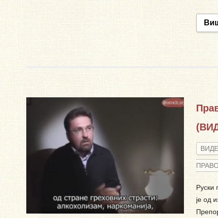
Ви
Пра
(ВИ
ВИД
ПРАВ
Руски 
је од 
Препор