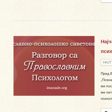
Нај
псих
НАЈ
Пред В
„Позна
ми пос
ме пит
психол