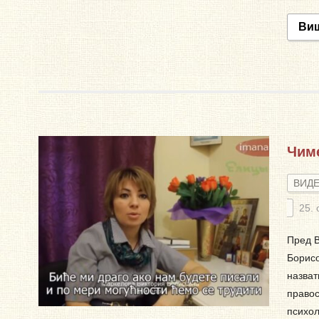
Ви
Чиме
ВИД
25. 
Пред В
Борисо
назват
правос
психол