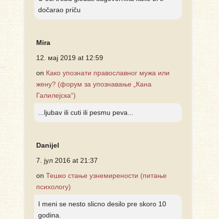
dočarao priču
Mira
12. мај 2019 at 12:59
on
Како упознати православног мужа или
жену? (форум за упознавање „Кана
Галилејска“)
...ljubav ili cuti ili pesmu peva...
Danijel
7. јул 2016 at 21:37
on
Тешко стање узнемирености (питање
психологу)
I meni se nesto slicno desilo pre skoro 10
godina.