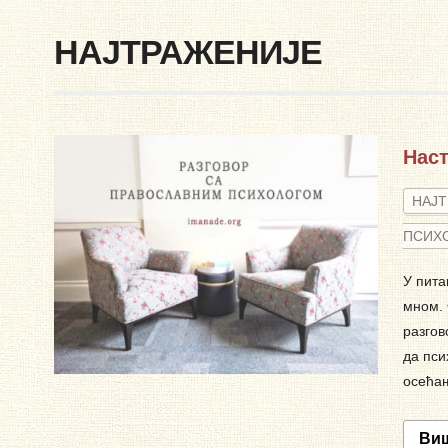
НАЈТРАЖЕНИЈЕ
Наст
НАЈ
ПСИХ
У пита
мном. 
разгов
да пси
осећа
Ви