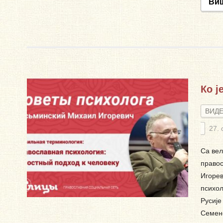
Ви
Ко ј
ВИД
27. 
Са вел
правос
Игорев
психол
Русије
Семено