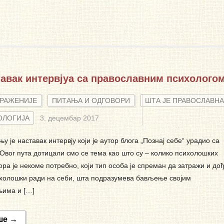
авак интервјуа са православним психолого
ТРАЖЕНИЈЕ
ПИТАЊА И ОДГОВОРИ
ШТА ЈЕ ПРАВОСЛАВНА
ОЛОГИЈА
3. децембар 2017
њу је наставак интервју који је аутор блога „Познај себе“ урадио са
Овог пута дотицали смо се тема као што су – колико психолошких
ора је некоме потребно, који тип особа је спреман да затражи и до
холошки ради на себи, шта подразумева бављење својим
њима и […]
ше →