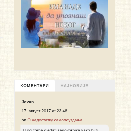
КОМЕНТАРИ
НАЈНОВИЈЕ
Jovan
17. август 2017 at 23:48
on
О недостатку самопоуздања
U oči treba gledati sagovornika kako bi ti