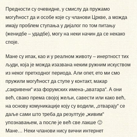
Предности су очевидне, у смислу да пружамо
могућност да и особе које су чланови Цркве, а можда
имају проблем ступања у дијалог по том питању
(женидбе – удадбе), могу на неки начин да се некако
споје.
Мане су ипак, као и у реалном животу – инертност тих
људи, која је можда изазвана неким ружним искуством
из неког претходног периода. Али опет, ето ми смо
пружили могућност да ступе у контакт, макар
„сакривени“ иза форумских имена-„аватара“. А они
већ, свако према својој жељи, савести или како већ,
на основу комуникације коју су водили, „отварају“ се
даље сами што треба да резултује „живим“
упознавањем, а после је већ све лакше 🙂
Мане… Неки чланови нису вични интернет