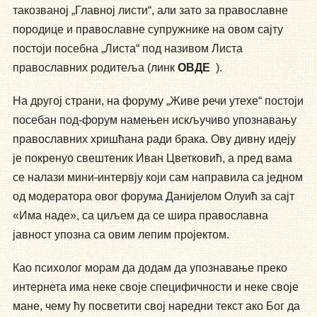
такозваној „Главној листи“, али зато за православне
породице и православне супружнике на овом сајту
постоји посебна „Листа“ под називом Листа
православних родитеља (линк
ОВДЕ
).
На другој страни, на форуму „Живе речи утехе“ постоји
посебан под-форум намењен искључиво упознавању
православних хришћана ради брака. Ову дивну идеју
је покренуо свештеник Иван Цветковић, а пред вама
се налази мини-интервју који сам направила са једном
од модератора овог форума Данијелом Олуић за сајт
«Има наде», са циљем да се шира православна
јавност упозна са овим лепим пројектом.
Као психолог морам да додам да упознавање преко
интернета има неке своје специфичности и неке своје
мане, чему ћу посветити свој наредни текст ако Бог да