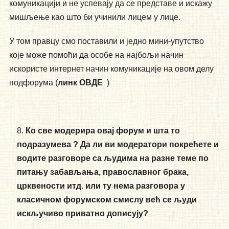
комуникацији и не успевају да се представе и искажу
мишљење као што би учинили лицем у лице.
У том правцу смо поставили и једно мини-упутство
које може помоћи да особе на најбољи начин
искористе интернет начин комуникације на овом делу
подфорума (
линк ОВДЕ
)
Ко све модерира овај форум и шта то
подразумева ? Да ли ви модератори покрећете и
водите разговоре са људима на разне теме по
питању забављања, православног брака,
црквености итд. или ту нема разговора у
класичном форумском смислу већ се људи
искључиво приватно дописују?