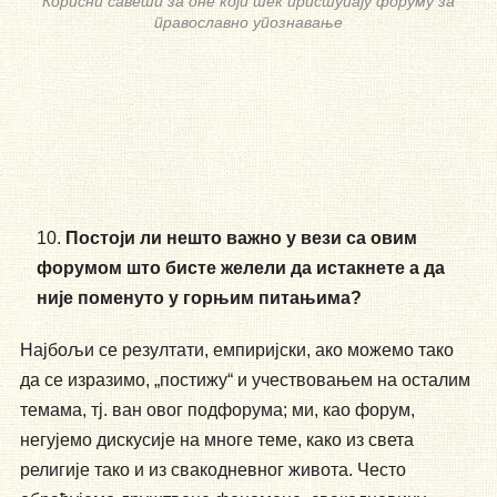
Корисни савети за оне који тек приступају форуму за
православно упознавање
Постоји ли нешто важно у вези са овим
форумом што бисте желели да истакнете а да
није поменуто у горњим питањима?
Најбољи се резултати, емпиријски, ако можемо тако
да се изразимо, „постижу“ и учествовањем на осталим
темама, тј. ван овог подфорума; ми, као форум,
негујемо дискусије на многе теме, како из света
религије тако и из свакодневног живота. Често