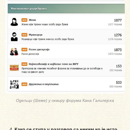
Одељци (теме) у оквиру форума Кана Галилејска
Како се ступа у разговор са неким ко је исто