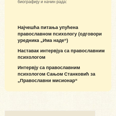
биографију и начин рада:
Најчешћа питања упућена
православном психологу (одговори
уредника „Има наде“)
Наставак интервјуа са православним
психологом
Интервју са православним
психологом Сањом Станковић за
„Православни мисионар“