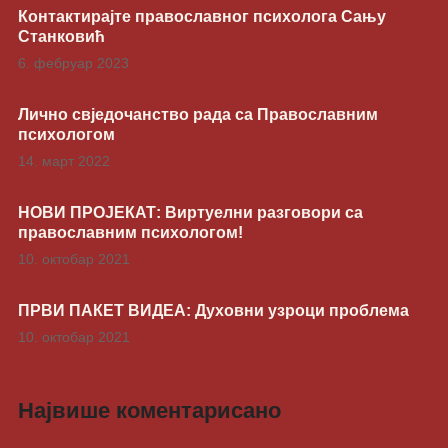
Контактирајте православног психолога Сању
Станковић
6. фебруар 2023
Лично свједочанство рада са Православним
психологом
14. март 2022
НОВИ ПРОЈЕКАТ: Виртуелни разговори са
православним психологом!
10. октобар 2021
ПРВИ ПАКЕТ ВИДЕА: Духовни узроци проблема
10. октобар 2021
Највише коментарисано