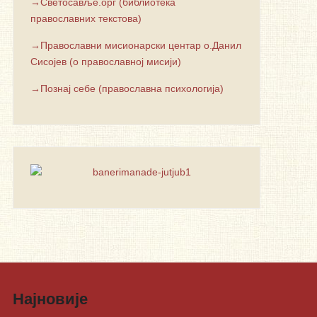
→Светосавље.орг (библиотека
православних текстова)
→Православни мисионарски центар о.Данил
Сисојев (о православној мисији)
→Познај себе (православна психологија)
Најновије