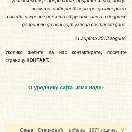
улагањем своје добре воље, пријатељства, новца,
времена, интернет сервера, дизајнерских
савета,искреног дељења стручних знања и подршке
допринеле да овај сајт угледа светлост дана.
21.априла 2013.године.
Уколико желите да нас контактирате, посетите
страницу
КОНТАКТ.
О уреднику сајта „Има наде“
Сања Станковић
, рођена 1977.године, у