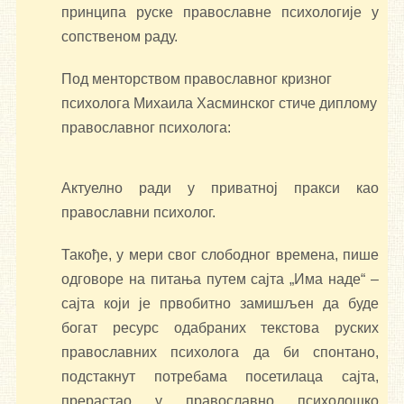
принципа руске православне психологије у
сопственом раду.
Под менторством православног кризног
психолога Михаила Хасминског стиче диплому
православног психолога:
Актуелно ради у приватној пракси као
православни психолог.
Такође, у мери свог слободног времена, пише
одговоре на питања путем сајта „Има наде“ –
сајта који је првобитно замишљен да буде
богат ресурс одабраних текстова руских
православних психолога да би спонтано,
подстакнут потребама посетилаца сајта,
прерастао у православно психолошко