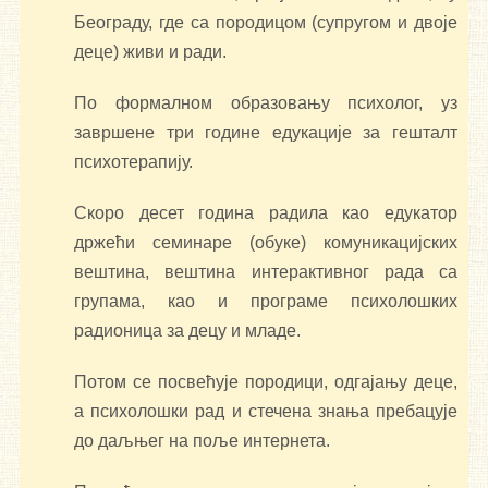
Београду, где са породицом (супругом и двоје
деце) живи и ради.
По формалном образовању психолог, уз
завршене три године едукације за гешталт
психотерапију.
Скоро десет година радила као едукатор
држећи семинаре (обуке) комуникацијских
вештина, вештина интерактивног рада са
групама, као и програме психолошких
радионица за децу и младе.
Потом се посвећује породици, одгајању деце,
а психолошки рад и стечена знања пребацује
до даљњег на поље интернета.