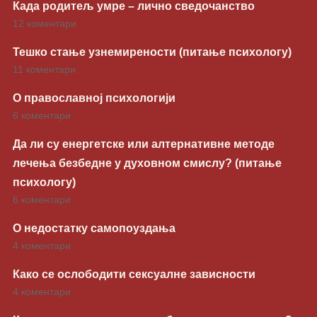
Када родитељ умре – лично сведочанство
12 коментари
Тешко стање узнемирености (питање психологу)
11 коментари
О православној психологији
6 коментари
Да ли су енергетске или алтернативне методе
лечења безбедне у духовном смислу? (питање
психологу)
6 коментари
О недостатку самопоуздања
4 коментари
Како се ослободити сексуалне зависности
4 коментари