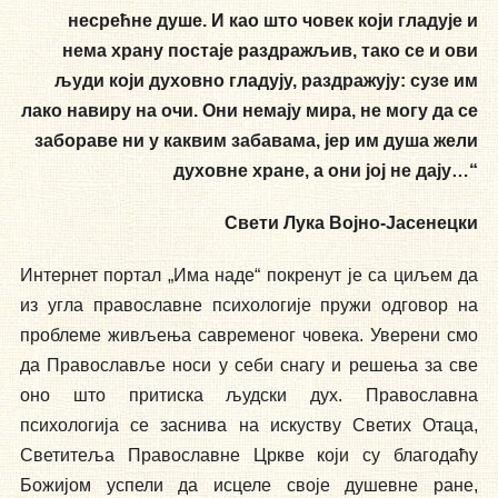
несрећне душе. И као што човек који гладује и
нема храну постаје раздражљив, тако се и ови
људи који духовно гладују, раздражују: сузе им
лако навиру на очи. Они немају мира, не могу да се
забораве ни у каквим забавама, јер им душа жели
духовне хране, а они јој не дају…“
Свети Лука Војно-Јасенецки
Интернет портал „Има наде“ покренут је са циљем да
из угла православне психологије пружи одговор на
проблеме живљења савременог човека. Уверени смо
да Православље носи у себи снагу и решења за све
оно што притиска људски дух. Православна
психологија се заснива на искуству Светих Отаца,
Светитеља Православне Цркве који су благодаћу
Божијом успели да исцеле своје душевне ране,