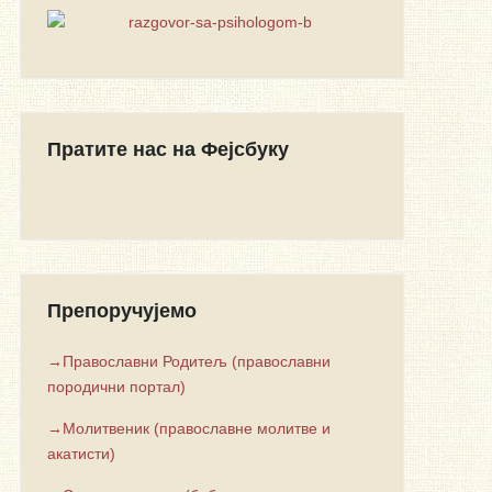
Пратите нас на Фејсбуку
Препоручујемо
→Православни Родитељ (православни
породични портал)
→Молитвеник (православне молитве и
акатисти)