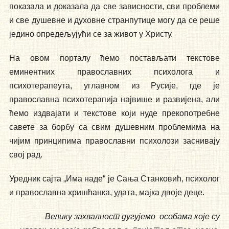
показала и доказала да све зависности, сви проблеми
и све душевне и духовне странпутице могу да се реше
једино опредељујући се за живот у Христу.
На овом порталу ћемо постављати текстове
еминентних православних психолога и
психотерапеута, углавном из Русије, где је
православна психотерапија највише и развијена, али
ћемо издвајати и текстове који нуде прекопотребне
савете за борбу са свим душевним проблемима на
чијим принципима православни психолози заснивају
свој рад.
Уредник сајта „Има наде“ је Сања Станковић, психолог
и православна хришћанка, удата, мајка двоје деце.
Велику захвалност дугујемо особама које су