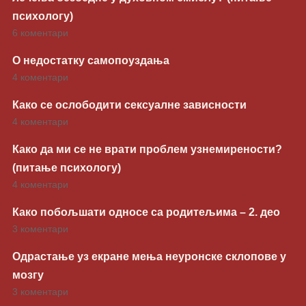
психологу)
6 коментари
О недостатку самопоуздања
4 коментари
Како се ослободити сексуалне зависности
4 коментари
Како да ми се не врати проблем узнемирености?
(питање психологу)
4 коментари
Како побољшати односе са родитељима – 2. део
3 коментари
Одрастање уз екране мења неуронске склопове у
мозгу
3 коментари