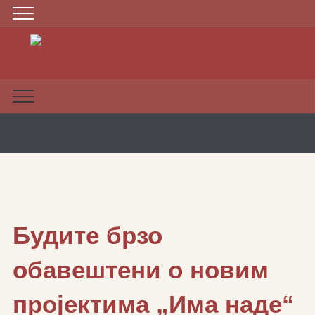
Будите брзо
обавештени о новим
пројектима „Има наде“