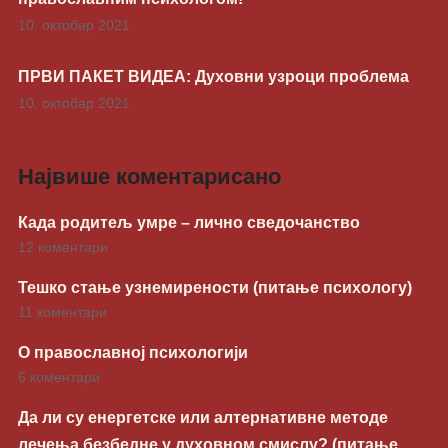
10. октобар 2021
ПРВИ ПАКЕТ ВИДЕА: Духовни узроци проблема
10. октобар 2021
Највише коментарисано
Када родитељ умре – лично сведочанство
12 коментари
Тешко стање узнемирености (питање психологу)
11 коментари
О православној психологији
6 коментари
Да ли су енергетске или алтернативне методе
лечења безбедне у духовном смислу? (питање