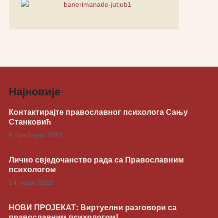
Најновије
Контактирајте православног психолога Сању
Станковић
6. фебруар 2023
Лично свједочанство рада са Православним
психологом
14. март 2022
НОВИ ПРОЈЕКАТ: Виртуелни разговори са
православним психологом!