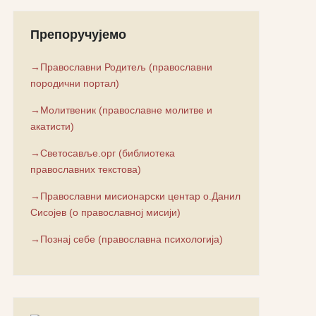
Препоручујемо
→Православни Родитељ (православни
породични портал)
→Молитвеник (православне молитве и
акатисти)
→Светосавље.орг (библиотека
православних текстова)
→Православни мисионарски центар о.Данил
Сисојев (о православној мисији)
→Познај себе (православна психологија)