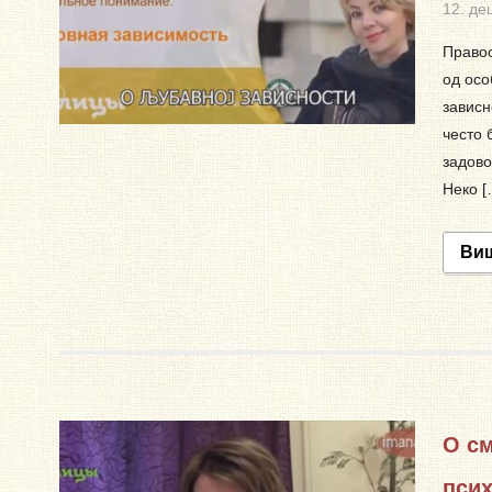
12. де
Правос
од осо
зависн
често 
задово
Неко [
Ви
О см
пси