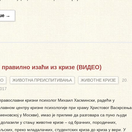
ше →
 правилно изаћи из кризе (ВИДЕО)
ЕО
ЖИВОТНA ПРЕИСПИТИВАЊА
ЖИВОТНЕ КРИЗЕ
20.
2017
православни кризни психолог Михаил Хасмински, радећи у
лавном центру кризне психологије при храму Христовог Васкрсења
меновској у Москви), имао је прилике да разговара са пуно људи
у долазили у стању животне кризе – од брачних, породичних,
љских, преко младалачких, студентских криза до криза у вери. У