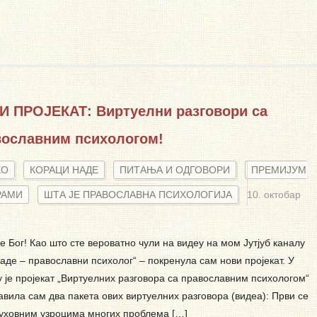
И ПРОЈЕКАТ: Виртуелни разговори са
вославним психологом!
ЕО
КОРАЦИ НАДЕ
ПИТАЊА И ОДГОВОРИ
ПРЕМИЈУМ
РАМИ
ШТА ЈЕ ПРАВОСЛАВНА ПСИХОЛОГИЈА
10. октобар
 Бог! Као што сте вероватно чули на видеу на мом Јутјуб каналу
аде – православни психолог“ – покренула сам нови пројекат. У
 је пројекат „Виртуелних разговора са православним психологом
ила сам два пакета ових виртуелних разговора (видеа): Први се
уховним узроцима многих проблема […]