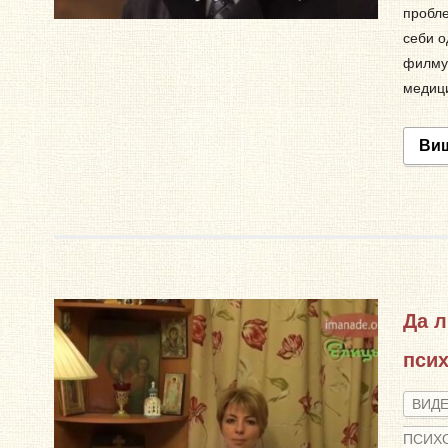
пробле
себи о
филму 
медици
Ви
Да л
пси
ВИД
ПСИХ