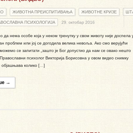
ЕО
ЖИВОТНA ПРЕИСПИТИВАЊА
ЖИВОТНЕ КРИЗЕ
ШТ
АВОСЛАВНА ПСИХОЛОГИЈА
29. октобар 2016
о да нема особе која у неком тренутку у свом животу није доспела 
н проблем или јој се догодила велика невоља. Ако смо верујући
можемо се запитати „зашто је Бог допустио да нам се овако нешто
 Православни психолог Викторија Борисовна у овом видео снимку
 објашњава колико […]
ше →