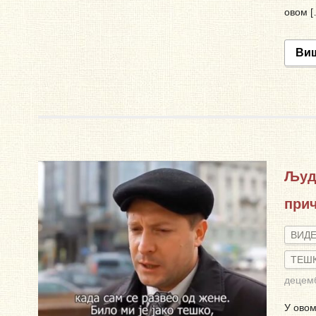
овом [
Ви
Људи
при
ВИД
ТЕШ
децем
У ово