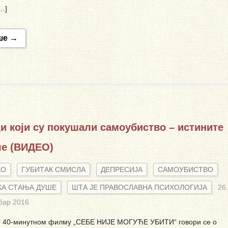
…]
ше →
 који су покушали самоубиство – истините
че (ВИДЕО)
ЕО
ГУБИТАК СМИСЛА
ДЕПРЕСИЈА
САМОУБИСТВО
КА СТАЊА ДУШЕ
ШТА ЈЕ ПРАВОСЛАВНА ПСИХОЛОГИЈА
26.
бар 2016
м 40-минутном филму „СЕБЕ НИЈЕ МОГУЋЕ УБИТИ“ говори се о