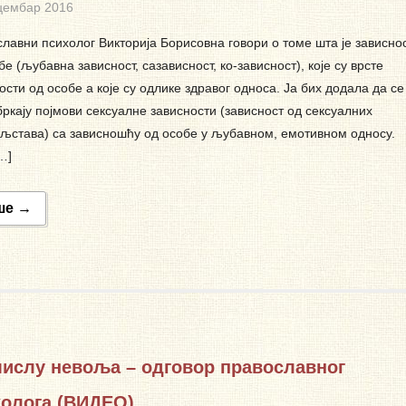
цембар 2016
лавни психолог Викторија Борисовна говори о томе шта је зависно
бе (љубавна зависност, сазависност, ко-зависност), које су врсте
ости од особе а које су одлике здравог односа. Ја бих додала да се
бркају појмови сексуалне зависности (зависност од сексуалних
љстава) са зависношћу од особе у љубавном, емотивном односу.
…]
ше →
ислу невоља – одговор православног
холога (ВИДЕО)