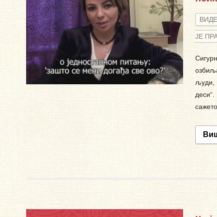
ВИД
ЈЕ ПР
Сигурн
озбиља
људи, 
деси“.
сажето
Ви