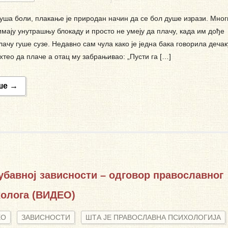
уша боли, плакање је природан начин да се бол душе изрази. Мног
мају унутрашњу блокаду и просто не умеју да плачу, када им дође
лачу гуше сузе. Недавно сам чула како је једна бака говорила дечак
е хтео да плаче а отац му забрањивао: „Пусти га […]
ше →
бавној зависности – одговор православног
холога (ВИДЕО)
ЕО
ЗАВИСНОСТИ
ШТА ЈЕ ПРАВОСЛАВНА ПСИХОЛОГИЈА