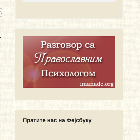
А
у
Пратите нас на Фејсбуку