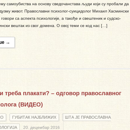
му самоубиства на основу сведочанстава људи који су пробали да
дузму живот. Православни психолог-суицидолог Михаил Хасмински 
говори са аспекта психологије, а такође и свештеник и судско-
нски вештак из свог домена. О овој теми се код нас […]
ше →
и треба плакати? – одговор православног
холога (ВИДЕО)
ЕО
ГУБИТАК НАЈБЛИЖИХ
ШТА ЈЕ ПРАВОСЛАВНА
ОЛОГИЈА
20. децембар 2016