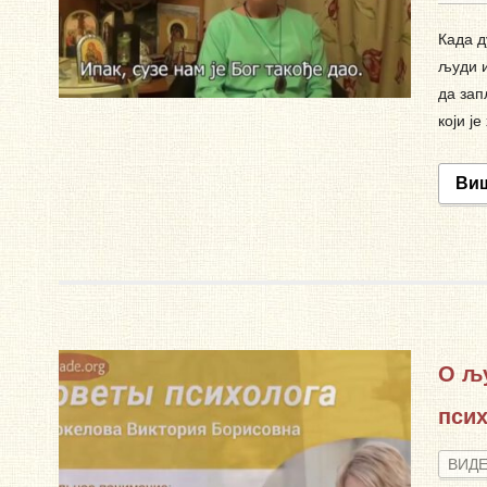
Када д
људи и
да зап
који ј
Ви
О љу
пси
ВИД