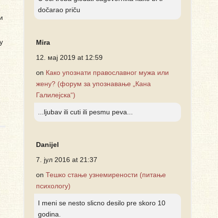
dočarao priču
и
у
Mira
12. мај 2019 at 12:59
on
Како упознати православног мужа или
жену? (форум за упознавање „Кана
Галилејска“)
...ljubav ili cuti ili pesmu peva...
Danijel
7. јул 2016 at 21:37
on
Тешко стање узнемирености (питање
психологу)
I meni se nesto slicno desilo pre skoro 10
godina.