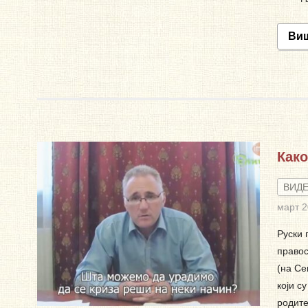
Ви
Како
ВИД
март 
Руски 
правос
(на Се
који с
родите