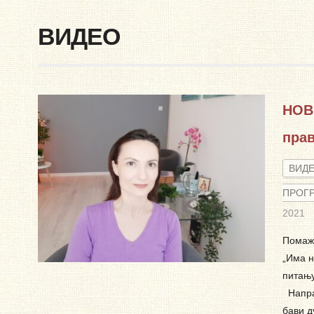
ВИДЕО
НОВ
пра
ВИД
ПРОГ
2021
Помаже
„Има н
питању
Направ
бави д