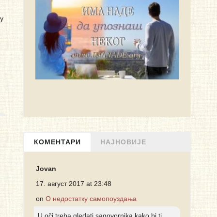
у
КОМЕНТАРИ
НАЈНОВИЈЕ
Jovan
17. август 2017 at 23:48
on
О недостатку самопоуздања
U oči treba gledati sagovornika kako bi ti