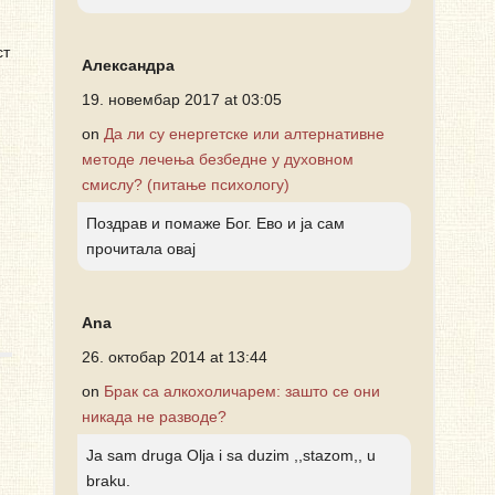
ст
Александра
19. новембар 2017 at 03:05
on
Да ли су енергетске или алтернативне
методе лечења безбедне у духовном
смислу? (питање психологу)
Поздрав и помаже Бог. Ево и ја сам
прочитала овај
Ana
26. октобар 2014 at 13:44
on
Брак са алкохоличарем: зашто се они
никада не разводе?
Ja sam druga Olja i sa duzim ,,stazom,, u
braku.