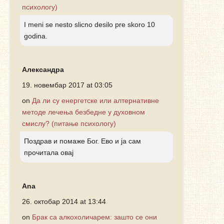
психологу)
I meni se nesto slicno desilo pre skoro 10
godina.
Александра
19. новембар 2017 at 03:05
on
Да ли су енергетске или алтернативне
методе лечења безбедне у духовном
смислу? (питање психологу)
Поздрав и помаже Бог. Ево и ја сам
прочитала овај
Ana
26. октобар 2014 at 13:44
on
Брак са алкохоличарем: зашто се они