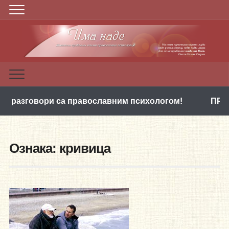
вори са православним психологом!
ПРВИ ПАКЕТ
Ознака:
кривица