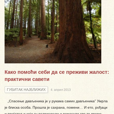
Како помоћи себи да се преживи жалост:
практични савети
ГУБИТАК НАЈБЛИЖИХ
4. април 2013
„Спасење дављеника је у рукама самих дављеника“ Умрла
је блиска особа. Прошла је сахрана, помени… И ето, рођаци
и пријатељи који су подржавали и помагали све то време,