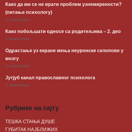
Како да ми се не врати проблем узнемирености?
(питање психологу)
4 коментари
Како побољшати односе са родитељима – 2. део
3 коментари
Одрастање уз екране мења неуронске склопове у
мозгу
3 коментари
Јутјуб канал православног психолога
3 коментари
Рубрике на сајту
ТЕШКА СТАЊА ДУШЕ
ГУБИТАК НАЈБЛИЖИХ