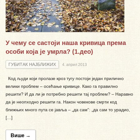
У чему се састоји наша кривица према
особи која је умрла? (1.део)
ГУБИТАК НАЈБЛИЖИХ
4. април 2013
Код људи који пролазе кроз тугу постоји један прилично
велики проблем – осећање кривице. Како га правилно
решити? И да ли је потребно решити тај проблем? – Наравно
да је неопходно решити га. Након човекове смрти код
ближњих много пута се јавља – „да сам“: „да сам то урадио,
[…]
Више →