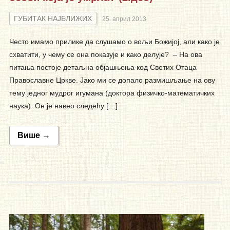
ГУБИТАК НАЈБЛИЖИХ
25. април 2013
Често имамо прилике да слушамо о вољи Божијој, али како је
схватити, у чему се она показује и како делује? – На ова
питања постоје детаљна објашњења код Светих Отаца
Православне Цркве. Јако ми се допало размишљање на ову
тему једног мудрог игумана (доктора физичко-математичких
наука). Он је навео следећу […]
Више →