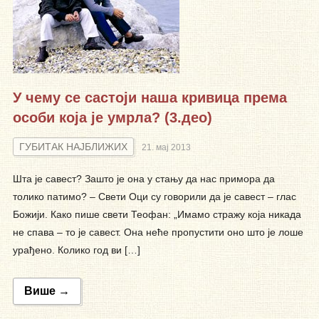
У чему се састоји наша кривица према
особи која је умрла? (3.део)
ГУБИТАК НАЈБЛИЖИХ
21. мај 2013
Шта је савест? Зашто је она у стању да нас примора да
толико патимо? – Свети Оци су говорили да је савест – глас
Божији. Како пише свети Теофан: „Имамо стражу која никада
не спава – то је савест. Она неће пропустити оно што је лоше
урађено. Колико год ви […]
Више →