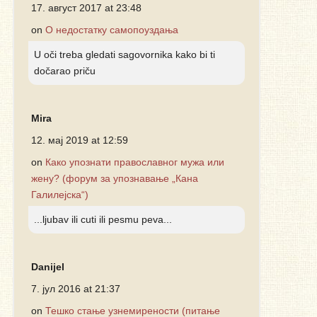
17. август 2017 at 23:48
on
О недостатку самопоуздања
U oči treba gledati sagovornika kako bi ti
dočarao priču
Mira
12. мај 2019 at 12:59
on
Како упознати православног мужа или
жену? (форум за упознавање „Кана
Галилејска“)
...ljubav ili cuti ili pesmu peva...
Danijel
7. јул 2016 at 21:37
on
Тешко стање узнемирености (питање