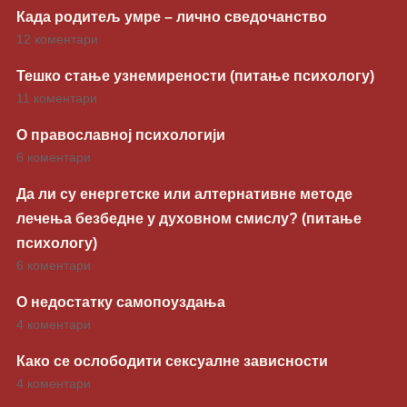
Када родитељ умре – лично сведочанство
12 коментари
Тешко стање узнемирености (питање психологу)
11 коментари
О православној психологији
6 коментари
Да ли су енергетске или алтернативне методе
лечења безбедне у духовном смислу? (питање
психологу)
6 коментари
О недостатку самопоуздања
4 коментари
Како се ослободити сексуалне зависности
4 коментари