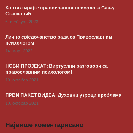
Контактирајте православног психолога Сању
Станковић
6. фебруар 2023
Лично свједочанство рада са Православним
психологом
14. март 2022
НОВИ ПРОЈЕКАТ: Виртуелни разговори са
православним психологом!
10. октобар 2021
ПРВИ ПАКЕТ ВИДЕА: Духовни узроци проблема
10. октобар 2021
Највише коментарисано