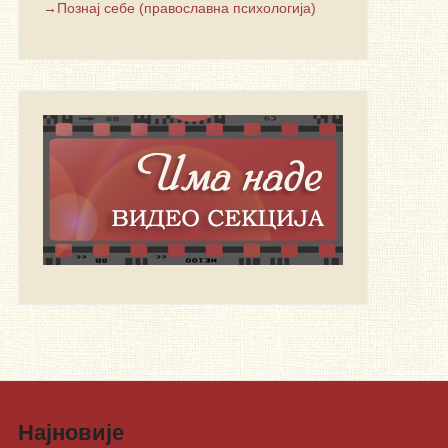
→Познај себе (православна психологија)
Најновије