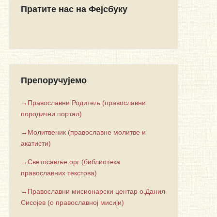
Пратите нас на Фејсбуку
Препоручујемо
→Православни Родитељ (православни
породични портал)
→Молитвеник (православне молитве и
акатисти)
→Светосавље.орг (библиотека
православних текстова)
→Православни мисионарски центар о.Данил
Сисојев (о православној мисији)