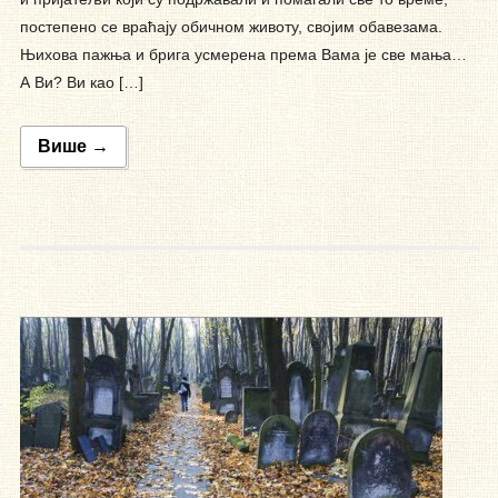
постепено се враћају обичном животу, својим обавезама.
Њихова пажња и брига усмерена према Вама је све мања…
А Ви? Ви као […]
Више →