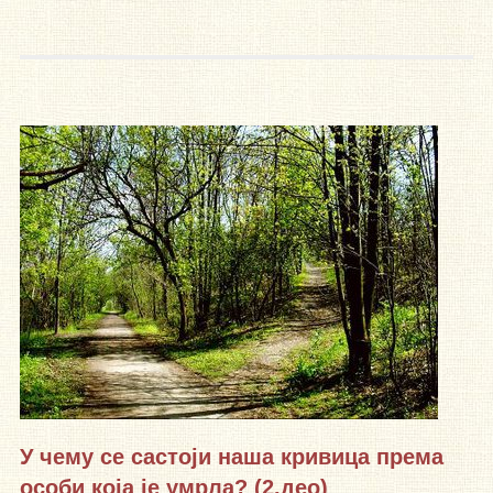
У чему се састоји наша кривица према
особи која је умрла? (2.део)