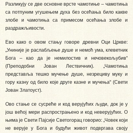
Разликују се две основне врсте чамотиње – чамотиња
са потпуним угушењем духа без осећања било какве
злобе и чамотиња са примесом осећања злобе и
раздражљивости.
Ево како о овом стању говоре древни Оци Цркве:
„Униније је раслабљење душе и немоћ ума, клеветник
Бога – као да је немилостив и нечовекољубив“
(Преподобни Јован Лествичник). „Чамотиња
представља тешко мучење душе, незрециву муку и
гору казну од било које друге казне и мучења“ (Свети
Јован Златоуст).
Ово стање се сусреће и код верујућих људи, док је у
још већој мери распрострањено и код неверујућих. О
њима је Свети Пајсије Светогорац говорио: „Човек који
не верује у Бога и будући живот подвргава своју