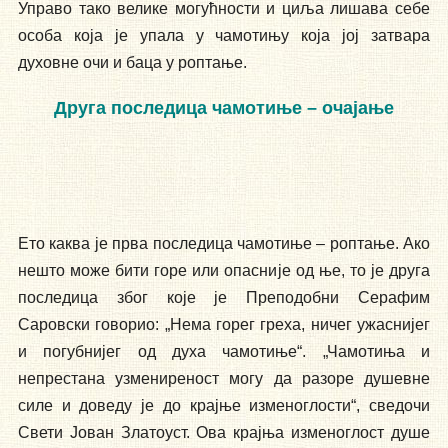
Управо тако велике могућности и циља лишава себе
особа која је упала у чамотињу која јој затвара
духовне очи и баца у роптање.
Друга последица чамотиње – очајање
Ето каква је прва последица чамотиње – роптање. Ако
нешто може бити горе или опасније од ње, то је друга
последица због које је Преподобни Серафим
Саровски говорио: „Нема горег греха, ничег ужаснијег
и погубнијег од духа чамотиње“. „Чамотиња и
непрестана узмениреност могу да разоре душевне
силе и доведу је до крајње изменоглости“, сведочи
Свети Јован Златоуст. Ова крајња изменоглост душе