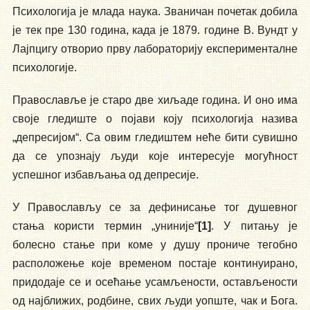
Психологија је млада наука. Званичан почетак добила
је тек пре 130 година, када је 1879. године В. Вундт у
Лајпцигу отворио прву лабораторију експерименталне
психологије.
Православље је старо две хиљаде година. И оно има
своје гледиште о појави коју психологија назива
„депресијом“. Са овим гледиштем неће бити сувишно
да се упознају људи које интересује могућност
успешног избављања од депресије.
У Православљу се за дефинисање тог душевног
стања користи термин „униније“
[1]
. У питању је
болесно стање при коме у душу прониче тегобно
расположење које временом постаје континуирано,
придодаје се и осећање усамљености, остављености
од најближих, родбине, свих људи уопште, чак и Бога.