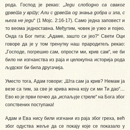
рода. Господ је рекао: „
Једи слободно са сваког
дрвета у врту; Али с дрвета од знања добра и зла, с
њега не једи
“ (1 Мојс. 2:16-17). Само једна заповест и
то веома једноставна. Међутим, човек је узео и појео.
Онда га Бог пита: „Адаме, зашто си јео?“ Свети Оци
говоре да је у том тренутку наш прародитељ рекао:
„Господе, погрешио сам, опрости ми, крив сам“, не би
било ни изгнанства из раја и целокупна историја рода
људског би била другачија.
Уместо тога, Адам говори: „Шта сам ја крив? Немам ја
везе са тим, за све је крива жена коју си ми Ти дао“…
Ево ко је први почео да „испаљује стреле“ на Бога због
сопствених поступака!
Адам и Ева нису били изгнани из раја због греха, већ
због одуства жеље да се покају које се показало у