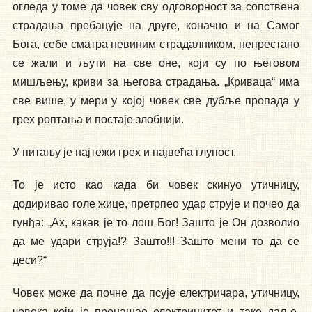
огледа у томе да човек сву одговорност за сопствена
страдања пребацује на друге, коначно и на Самог
Бога, себе сматра невиним страдалником, непрестано
се жали и љути на све оне, који су по његовом
мишљењу, криви за његова страдања. „Криваца“ има
све више, у мери у којој човек све дубље пропада у
грех роптања и постаје злобнији.
У питању је најтежи грех и највећа глупост.
То је исто као када би човек скинуо утичницу,
додиривао голе жице, претрпео удар струје и почео да
гунђа: „Ах, какав је то лош Бог! Зашто је Он дозволио
да ме удари струја!? Зашто!!! Зашто мени то да се
деси?“
Човек може да почне да псује електричара, утичницу,
човека који је пронашао електрицитет и тако даље,