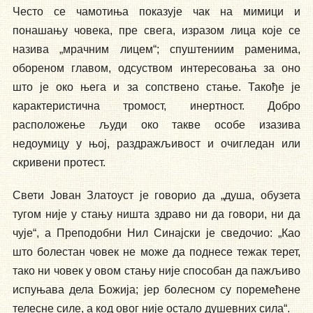
Често се чамотиња показује чак на мимици и
понашању човека, пре свега, изразом лица које се
назива „мрачним лицем“; спуштениим раменима,
обореном главом, одсуством интересовања за оно
што је око њега и за сопствено стање. Такође је
карактеристична тромост, инертност. Добро
расположење људи око такве особе изазива
недоумицу у њој, раздражљивост и очигледан или
скривени протест.
Свети Јован Златоуст је говорио да „душа, обузета
тугом није у стању ништа здраво ни да говори, ни да
чује“, а Преподобни Нил Синајски је сведочио: „Као
што болестан човек не може да поднесе тежак терет,
тако ни човек у овом стању није способан да пажљиво
испуњава дела Божија; јер болесном су поремећене
телесне силе, а код овог није остало душевних сила“.