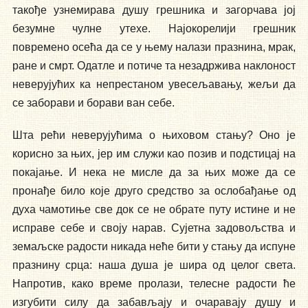
такође узнемирава душу грешника и загорчава јој
безумне чулне утехе. Најокорелији грешник
повремено осећа да се у њему налази празнина, мрак,
ране и смрт. Одатле и потиче та незадржива наклоност
неверујућих ка непрестаном увесељавању, жељи да
се заборави и борави ван себе.
Шта рећи неверујућима о њиховом стању? Оно је
корисно за њих, јер им служи као позив и подстицај на
покајање. И нека не мисле да за њих може да се
пронађе било које друго средство за ослобађање од
духа чамотиње све док се не обрате путу истине и не
исправе себе и своју нарав. Сујетна задовољства и
земаљске радости никада неће бити у стању да испуне
празнину срца: наша душа је шира од целог света.
Напротив, како време пролази, телесне радости ће
изгубити силу да забављају и очаравају душу и