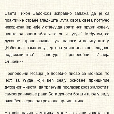
Свети Тихон Задонски исправно запажа да је са
практичне стране гледишта „туга овога света потпуно
некорисна јер није у стању да врати или пружи човеку
ништа од онога због чега он и тугује“. Међутим, са
духовне стране оваква туга наноси и велику штету.
„Избегавај чамотињу јер она уништава све плодове
подвижништва“, саветује Преподобни Исаија
Отшелник.
Преподобни Исаија је посебно писао за монахе, то
јест, за људе који већ знају основне принципие
духовног живота, да трпељив пролазак кроз жалости и
самоограничење ради Бога доноси богати плод у виду
очишћења срца од греховне прљавштине.
На који начин чамотиња може да лиши човека тог