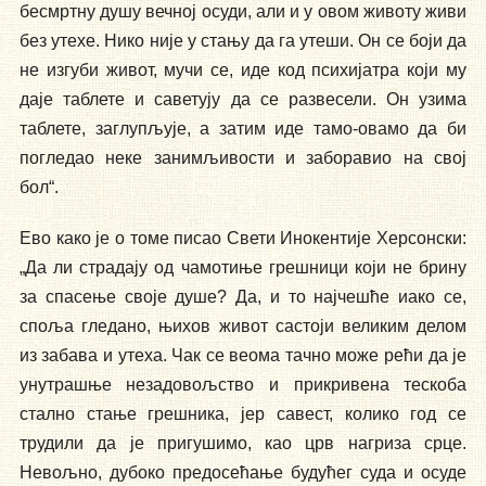
бесмртну душу вечној осуди, али и у овом животу живи
без утехе. Нико није у стању да га утеши. Он се боји да
не изгуби живот, мучи се, иде код психијатра који му
даје таблете и саветују да се развесели. Он узима
таблете, заглупљује, а затим иде тамо-овамо да би
погледао неке занимљивости и заборавио на свој
бол“.
Ево како је о томе писао Свети Инокентије Херсонски:
„Да ли страдају од чамотиње грешници који не брину
за спасење своје душе? Да, и то најчешће иако се,
споља гледано, њихов живот састоји великим делом
из забава и утеха. Чак се веома тачно може рећи да је
унутрашње незадовољство и прикривена тескоба
стално стање грешника, јер савест, колико год се
трудили да је пригушимо, као црв нагриза срце.
Невољно, дубоко предосећање будућег суда и осуде