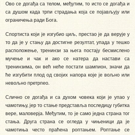
Ово се догађа са телом, међутим, то исто се догађа и
са душом када трпи страдања која се појављују или
ограничења ради Бога.
Спортиста који је изгубио циљ, престао је да верује у
то да је у стању да достигне резултат, упада у тешко
расположење, тренинзи за њега постају бесмислено
мучење и чак и ако се натера да настави са
тренинзима, он већ неће постати шампион, значи да
ће изгубити плод од својих напора које је вољно или
невољно претрпео.
Слично се догађа и са духом човека који је упао у
чамотињу, јер то стање представља последицу губитка
вере, маловерја. Међутим, то је само једна страна тог
стања. Друга страна се огледа у чињеници да је
чамотиња често праћена роптањем. Роптање се