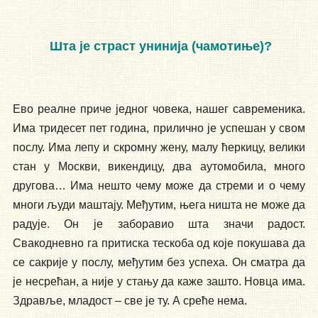
Шта је страст унинија (чамотиње)?
Ево реалне приче једног човека, нашег савременика.
Има тридесет пет година, прилично је успешан у свом
послу. Има лепу и скромну жену, малу ћеркицу, велики
стан у Москви, викендицу, два аутомобила, много
другова… Има нешто чему може да стреми и о чему
многи људи маштају. Међутим, њега ништа не може да
радује. Он је заборавио шта значи радост.
Свакодневно га притиска тескоба од које покушава да
се сакрије у послу, међутим без успеха. Он сматра да
је несрећан, а није у стању да каже зашто. Новца има.
Здравље, младост – све је ту. А среће нема.