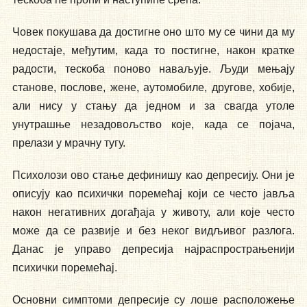
Човек покушава да достигне оно што му се чини да му
недостаје, међутим, када то постигне, након кратке
радости, тескоба поново наваљује. Људи мењају
станове, послове, жене, аутомобиле, другове, хобије,
али нису у стању да једном и за свагда утоле
унутрашње незадовољство које, када се појача,
прелази у мрачну тугу.
Психолози ово стање дефинишу као депресију. Они је
описују као психички поремећај који се често јавља
након негативних догађаја у животу, али које често
може да се развије и без неког видљивог разлога.
Данас је управо депресија најраспрострањенији
психички поремећај.
Основни симптоми депресије су лоше расположење