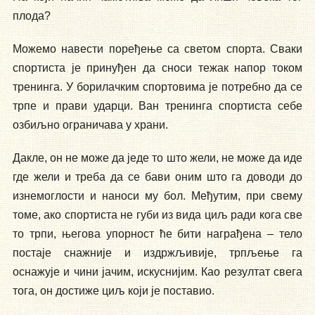
плода?
Можемо навести поређење са светом спорта. Сваки
спортиста је принуђен да сноси тежак напор током
тренинга. У борилачким спортовима је потребно да се
трпе и прави ударци. Ван тренинга спортиста себе
озбиљно ограничава у храни.
Дакле, он не може да једе то што жели, не може да иде
где жели и треба да се бави оним што га доводи до
изнемоглости и наноси му бол. Међутим, при свему
томе, ако спортиста не губи из вида циљ ради кога све
то трпи, његова упорност ће бити награђена – тело
постаје снажније и издржљивије, трпљење га
оснажује и чини јачим, искуснијим. Као резултат свега
тога, он достиже циљ који је поставио.