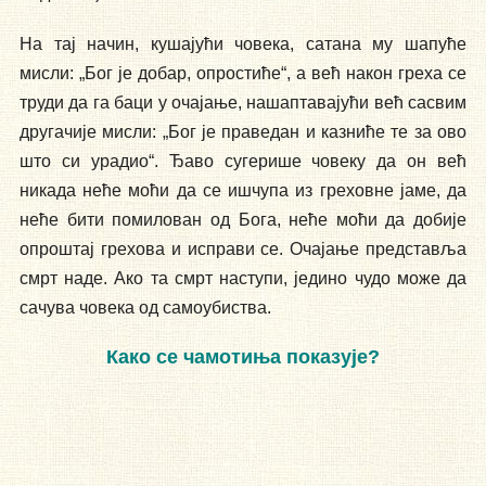
На тај начин, кушајући човека, сатана му шапуће
мисли: „Бог је добар, опростиће“, а већ након греха се
труди да га баци у очајање, нашаптавајући већ сасвим
другачије мисли: „Бог је праведан и казниће те за ово
што си урадио“. Ђаво сугерише човеку да он већ
никада неће моћи да се ишчупа из греховне јаме, да
неће бити помилован од Бога, неће моћи да добије
опроштај грехова и исправи се. Очајање представља
смрт наде. Ако та смрт наступи, једино чудо може да
сачува човека од самоубиства.
Како се чамотиња показује?