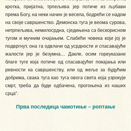
кротка, пријатна, трпељива јер потиче из љубави
према Богу, на неки начин је весела, бодрећи се надом
на своје савршенство. Демонска туга је веома сурова,
нетрпељива, немилосрдна, сједињена са бескорисном
тугом и мучним очајањем. Слабећи човека који јој је
подвргнут, она га одвлачи од усрдности и спасавајуће
жалости јер је безумна… Дакле, осим гореуказане
благе туге која потиче од спасавајућег покајања или
ревности ка савршенству, или од жеље за будућим
добрима, свака туга као туга овога света која узрокује
смрт, треба да буде одбачена, прогоњена из наших
срца“.
Прва последица чамотиње – роптање