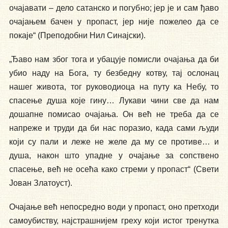
очајавати – дело сатанско и погубно; јер је и сам ђаво
очајањем бачен у пропаст, јер није пожелео да се
покаје“ (Преподобни Нил Синајски).
„Ђаво нам због тога и убацује помисли очајања да би
убио наду на Бога, ту безбедну котву, тај ослонац
нашег живота, тог руководиоца на путу ка Небу, то
спасење душа које гину… Лукави чини све да нам
дошапне помисао очајања. Он већ не треба да се
напреже и труди да би нас поразио, када сами људи
који су пали и леже не желе да му се противе… и
душа, након што упадне у очајање за сопствено
спасење, већ не осећа како стреми у пропаст“ (Свети
Јован Златоуст).
Очајање већ непосредно води у пропаст, оно претходи
самоубиству, најстрашнијем греху који истог тренутка