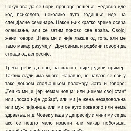
Покушава да се бори, пронађе решење. Редовно иде
код психолога, неколико пута годишње иде на
специјалне семинаре. Након њих кратко време осећа
олакшање, али се затим поново све враћа. Својој
жени говори: „Нека ми и није лакше од тога, али ме
тамо макар разумеју“. Друговима и родбини говори да
страда од депресије.
Треба рећи да ово, на жалост, није једини пример.
Таквих људи има много. Наравно, не налазе се сви у
тако добром спољашњем положају. Зато и говоре:
„Тешко ми је, јер немам новца“ или „немам свој стан“
или „посао није добар“, или ми је жена незадовољна
или муж пијаница, или ми се ауто покварио или нема
здравља, итд. Човек упада у депресију и чини му се да
ако се нешто мало измени или макар побољша,
тескоба ће проћи и наступиће срећа.