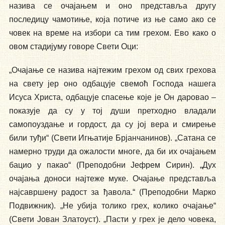
назива се очајањем и оно представља другу
последицу чамотиње, која потиче из ње само ако се
човек на време на избори са тим грехом. Ево како о
овом стадијуму говоре Свети Оци:
„Очајање се назива најтежим грехом од свих грехова
на свету јер оно одбацује свемоћ Господа нашега
Исуса Христа, одбацује спасење које је Он даровао –
показује да су у тој души претходно владали
самопоуздање и гордост, да су јој вера и смирење
били туђи“ (Свети Игњатије Брјанчанинов). „Сатана се
намерно труди да ожалости многе, да би их очајањем
бацио у пакао“ (Преподобни Јефрем Сирин). „Дух
очајања доноси најтеже муке. Очајање представља
најсавршену радост за ђавола.“ (Преподобни Марко
Подвижник). „Не убија толико грех, колико очајање“
(Свети Јован Златоуст). „Пасти у грех је дело човека,