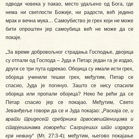
одводи човека у пакао, место удаљено од Бога, где
нема ни светлости Божије, ни радости, већ једино
мрак и вечна мука… Самоубиство је грех који не може
бити опроштен јер самоубица већ не може да се
покаје.
„За време добровољног страдања Господње, двојица
су отпали од Господа – Јуда и Петар: један га је издао,
други се три пута одрекао. Обојица су имали исти грех,
обојица учинили тешки грех, међутим, Петар се
спасио, Јуда је погинуо. Зашто се нису спасили
обојица или пропали обојица? Неко ће рећи да се
Петар спасио јер се покајао. Међутим, Свето
Јеванђеље говори да се и Јуда покајао: „
Раскаја се, и
врати тридесет сребрника првосвештеницима и
старјешинама говорећи: Сагријеших што издадох
крв невину
“ (Мт. 27:3-4); међутим, његово покајање