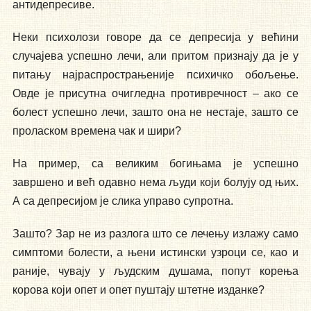
антидепресиве.
Неки психолози говоре да се депресија у већини
случајева успешно лечи, али притом признају да је у
питању најраспрострањеније психичко обољење.
Овде је присутна очигледна противречност – ако се
болест успешно лечи, зашто она не нестаје, зашто се
проласком времена чак и шири?
На пример, са великим богињама је успешно
завршено и већ одавно нема људи који болују од њих.
А са депресијом је слика управо супротна.
Зашто? Зар не из разлога што се лечењу излажу само
симптоми болести, а њени истински узроци се, као и
раније, чувају у људским душама, попут корења
корова који опет и опет пуштају штетне изданке?