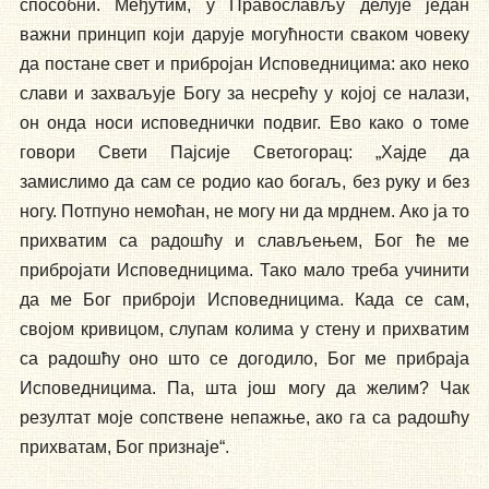
способни. Међутим, у Православљу делује један
важни принцип који дарује могућности сваком човеку
да постане свет и прибројан Исповедницима: ако неко
слави и захваљује Богу за несрећу у којој се налази,
он онда носи исповеднички подвиг. Ево како о томе
говори Свети Пајсије Светогорац: „Хајде да
замислимо да сам се родио као богаљ, без руку и без
ногу. Потпуно немоћан, не могу ни да мрднем. Ако ја то
прихватим са радошћу и слављењем, Бог ће ме
прибројати Исповедницима. Тако мало треба учинити
да ме Бог приброји Исповедницима. Када се сам,
својом кривицом, слупам колима у стену и прихватим
са радошћу оно што се догодило, Бог ме прибраја
Исповедницима. Па, шта још могу да желим? Чак
резултат моје сопствене непажње, ако га са радошћу
прихватам, Бог признаје“.