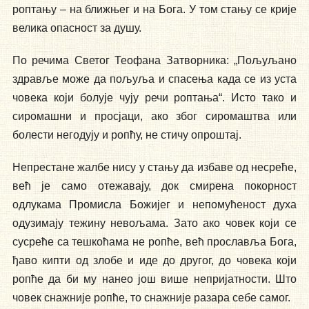
роптању – на ближњег и на Бога. У том стању се крије
велика опасност за душу.
По речима Светог Теофана Затворника: „Пољуљано
здравље може да пољуља и спасења када се из уста
човека који болује чују речи роптања“. Исто тако и
сиромашни и просјаци, ако због сиромаштва или
болести негодују и ропћу, не стичу опроштај.
Непрестане жалбе нису у стању да избаве од несреће,
већ је само отежавају, док смирена покорност
одлукама Промисла Божијег и непомућеност духа
одузимају тежину невољама. Зато ако човек који се
сусреће са тешкоћама не ропће, већ прославља Бога,
ђаво кипти од злобе и иде до другог, до човека који
ропће да би му нанео још више непријатности. Што
човек снажније ропће, то снажније разара себе самог.