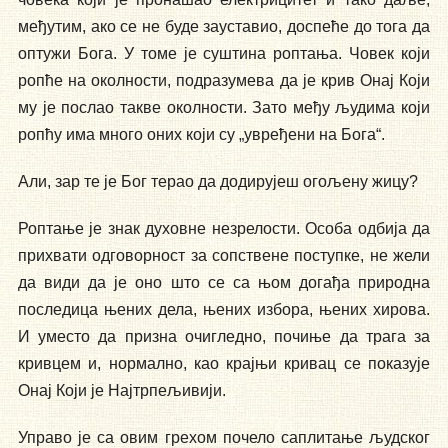
међутим, ако се не буде зауставио, доспеће до тога да
оптужи Бога. У томе је суштина роптања. Човек који
ропће на околности, подразумева да је крив Онај Који
му је послао такве околности. Зато међу људима који
ропћу има много оних који су „увређени на Бога“.
Али, зар те је Бог терао да додирујеш огољену жицу?
Роптање је знак духовне незрелости. Особа одбија да
прихвати одговорност за сопствене поступке, не жели
да види да је оно што се са њом догађа природна
последица њених дела, њених избора, њених хирова.
И уместо да призна очигледно, почиње да трага за
кривцем и, нормално, као крајњи кривац се показује
Онај Који је Најтрпељивији.
Управо је са овим грехом почело саплитање људског