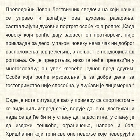
Преподобни Јован Лествичник сведочи на који начин
се управо и догађају ова духовна разарања,
састављајући духовни портрет особе која ропће: „Када
човеку који ропће дају заовест он противречи, није
прикладан за дело; у таком човеку нема чак ни доброг
расположења, јер је лењив, а лењост је неодвојива од
роптања. Он је превртљив, нико га неће превазићи у
многословљу; он увек клевеће једног пред другим.
Особа која ропће мрзовољна је за добра дела, за
гостопримство није способна, у љубави је лицемерна.“
Овде је иста ситуација као у примеру са спортистом –
ко види циљ испред себе, верује да је он достижан и
нада се да ће бити у стању да га достигне, у стању је
да издржи тешкоће, ограничења, напоре и бол.
Хришћанин који трпи све оне невоље које неверујућа