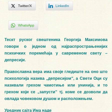
Twitter/X
LinkedIn
WhatsApp
Тескт руског свештеника Георгија Максимова
говори о једном од најраспрострањенијих
психичких поремећаја у савременом свету –
депресији.
Православна вера има своје гледиште на оно што
психологија назива „депресијом“, а Свети Оци су
називали грехом чамотиње или унинија, и то
грехом који се „запусти“ тј. коме се дозволи да
овлада човековом душом и расположењем.
Уредник сајта Има наде