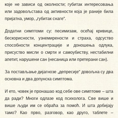
које не зависи од околности; губитак интересовања
или задовољстава од активности која је раније била
пријатна, умор, „губитак снаге“.
Додатни симптоми су: песимизам, осећај кривице,
бескорисности, узнемирености и страха, одсуство
способности концентрације и доношења одлука,
присуство мисли о смрти и самоубиству, нестабилни
апетит, нарушени сан (несаница или претерани сан).
За постављање дијагнозе „депресије“ довољна су два
основна и два допунска симптома.
И ето, човек је пронашао код себе ове симптоме – шта
да ради? Многи одлазе код психолога. Све више и
више људи им се обраћа за помоћ. И шта добијају
тамо? Као прво, разговор, као друго, таблете –