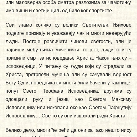
или маловерна особа сматра разлозима за чамотињу,
има виши и светији циљ од било ког спортисте.
Сви знамо колико су велики Светитељи. Њихове
подвиге признају и уважавају чак и многи неверујући
људи. Постоје различити чинови светости, али је
највиши међу њима мученички, то јест, људи који су
примили смрт за исповедање Христа. Након њих су –
исповедници. У питању су људи који су страдали за
Христа, претрпели мучења али су сачували верност
Богу. Од исповедника су многи били бачени у тамнице,
попут Светог Теофана Исповедника, другима су
одсецали руку и језик, као Светом Максиму
Исповеднику или ископали око као Светом Пафнутију
Исповеднику… Све то су они издржали ради Христа.
Велико дело, многи ће рећи да они за тако нешто нису