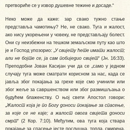
претвориће се у извор душевне тежине и досаде.“
Неко може да каже: зар свако тужно стање
представља чамотињу? Не, не свако. Туга и жалост,
ако нису укорењени у човеку, не представљају болест.
Они су неизбежни на тешком земаљском путу као што
је и Господ упозорио: „
У свијету ћете имати жалост;
али не бојте се, ја сам побиједио свијет
“ (Јн. 16:33).
Преподобни Јован Касијан учи да се „само у једном
случају туга може сматрати корисном за нас, када се
јавља због покајања за грехе које смо учинили или
због жеље за савршенством или због размишљања о
будућем блаженству. О њој свети Апостол говори:
„
Ж
алост која је по Богу доноси покајање за спасење,
за које се не каје; а жалост овога свијета доноси
смрт
“ (2 Кор. 7:10). Међутим, ова туга која ствара
покајање за спасење јесте послушна, топла, смирена,