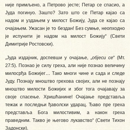
није примљено, а Петрово јесте; Петар се спасио, а
Јуда погинуо. Зашто? Зато што се Петар кајао са
надом и уздањем у милост Божију, Јуда се кајао са
очајањем. Ужасан је то бездан! Без сумње, неопходно
је испунити је надом на милост Божију“ (Свети
Димитрије Ростовски).
„Јуда издајник, доспевши у очајање, „
објеси се
“ (Мт.
27:5). Познао је силу греха, али није познао величину
милосрђа Божијег… Тако многи чине и сада и следе
Јуду. Познају мноштво грехова својих, али не познају
мноштво милости Божијих и због тога очајавају за
своје спасење. Хришћанине! Очајање представља
тежак и последњи ђаволски ударац. Ђаво пре греха
представља Бога милостивим, а након греха
праведним. Такво је његово лукавство“ (Свети Тихон
Задонски).