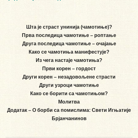
Шта је страст унинија (чамотиње)?
Прва последица чамотиње – роптање
Друга последица чамотиње – очајање
Како се чамотиња манифестује?
Из чега настаје чамотиња?
Први корен – гордост
Други корен – незадовољене страсти
Други узроци чамотиње
Како се борити са чамотињом?
Молитва
Додатак – О борби са помислима: Свети Игњатије
Брјанчанинов