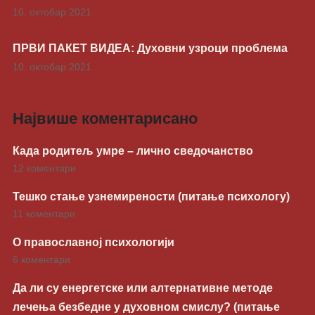
10. октобар 2021
ПРВИ ПАКЕТ ВИДЕА: Духовни узроци проблема
10. октобар 2021
Највише коментарисано
Када родитељ умре – лично сведочанство
12 коментари
Тешко стање узнемирености (питање психологу)
11 коментари
О православној психологији
6 коментари
Да ли су енергетске или алтернативне методе
лечења безбедне у духовном смислу? (питање