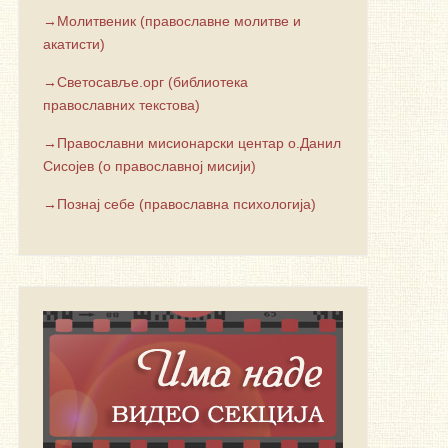
→Молитвеник (православне молитве и
акатисти)
→Светосавље.орг (библиотека
православних текстова)
→Православни мисионарски центар о.Данил
Сисојев (о православној мисији)
→Познај себе (православна психологија)