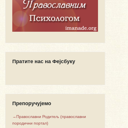
Пратите нас на Фејсбуку
Препоручујемо
→Православни Родитељ (православни
породични портал)