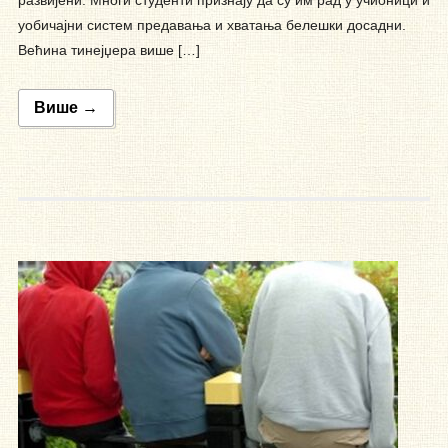
уобичајни систем предавања и хватања белешки досадни.
Већина тинејџера више […]
Више →