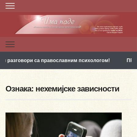
вори са православним психологом!
ПРВИ ПАКЕТ 
Ознака:
нехемијске зависности