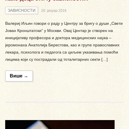
ЗАВИСНОСТИ
20. јануар 2016
Валериј Иљин говори о раду у Центру за бригу о души „Свети
Јован Кронштатски“ у Москви. Овај Центар је створен на
иницијативу професора и доктора медицинских наука –
јеромонаха Анатолија Берестова, као и групе православних
лекара, психолога и педагога са циљем указивања помоћи
лицима који су пострадали од тоталитарних секти […]
Више →