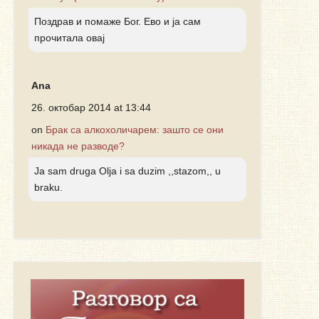
Поздрав и помаже Бог. Ево и ја сам
прочитала овај
Ana
26. октобар 2014 at 13:44
on
Брак са алкохоличарем: зашто се они
никада не разводе?
Ja sam druga Olja i sa duzim ,,stazom,, u
braku.