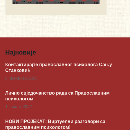
Најновије
Контактирајте православног психолога Сању
Станковић
6. фебруар 2023
Лично свједочанство рада са Православним
психологом
14. март 2022
НОВИ ПРОЈЕКАТ: Виртуелни разговори са
православним психологом!