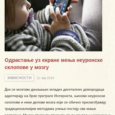
Одрастање уз екране мења неуронске
склопове у мозгу
ЗАВИСНОСТИ
11. мај 2016
Док се мозгови данашњих младих дигиталних домородаца
адаптирају на брзе претраге Интернета, њихови неуронски
склопови и неки делови мозга који се обично прилагођавају
традиционалнијим методама учења постају све мање
развијени. Многи студенти признају да су им рад у учионици и