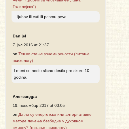
Галилејска“)
...ljubav ili cuti ili pesmu peva...
Danijel
7. јул 2016 at 21:37
on
Тешко стање узнемирености (питање
психологу)
I meni se nesto slicno desilo pre skoro 10
godina.
Александра
19. новембар 2017 at 03:05
on
Да ли су енергетске или алтернативне
методе лечења безбедне у духовном
смислу? (питање психологу)