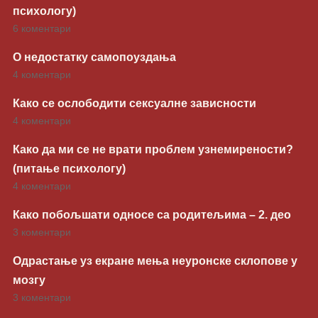
психологу)
6 коментари
О недостатку самопоуздања
4 коментари
Како се ослободити сексуалне зависности
4 коментари
Како да ми се не врати проблем узнемирености?
(питање психологу)
4 коментари
Како побољшати односе са родитељима – 2. део
3 коментари
Одрастање уз екране мења неуронске склопове у
мозгу
3 коментари