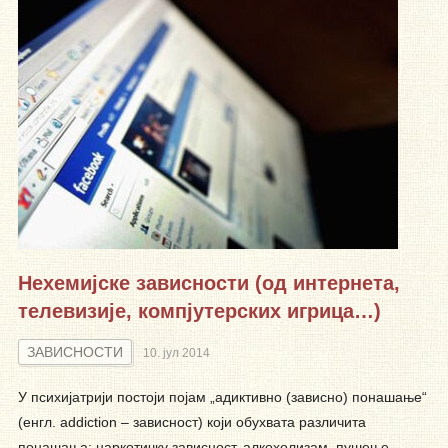
Нехемијске зависности (од интернета,
телевизије, компјутерских игрица…)
ЗАВИСНОСТИ
10. јул 2014
У психијатрији постоји појам „адиктивно (зависно) понашање“
(енгл. addiction – зависност) који обухвата различита
понашања: наркотичку зависност, алкохолизам, пушење,