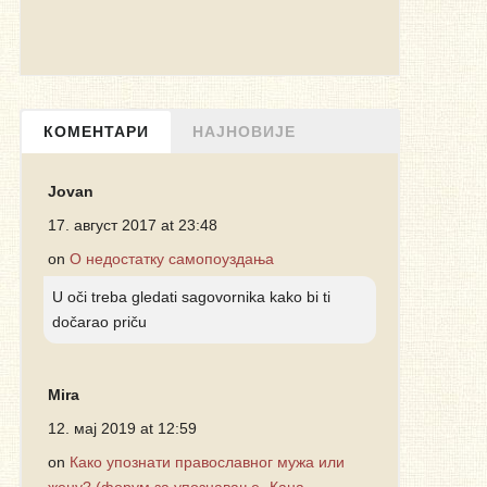
КОМЕНТАРИ
НАЈНОВИЈЕ
Jovan
17. август 2017 at 23:48
on
О недостатку самопоуздања
U oči treba gledati sagovornika kako bi ti
dočarao priču
Mira
12. мај 2019 at 12:59
on
Како упознати православног мужа или
жену? (форум за упознавање „Кана