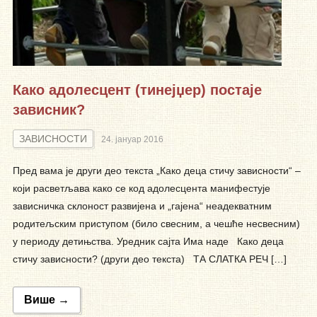
Како адолесцент (тинејџер) постаје
зависник?
ЗАВИСНОСТИ
24. јануар 2016
Пред вама је други део текста „Како деца стичу зависности“ –
који расветљава како се код адолесцента манифестује
зависничка склоност развијена и „гајена“ неадекватним
родитељским приступом (било свесним, а чешће несвесним)
у периоду детињства. Уредник сајта Има наде Како деца
стичу зависности? (други део текста) ТА СЛАТКА РЕЧ […]
Више →