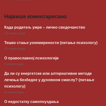
Највише коментарисано
Када родитељ умре – лично сведочанство
12 коментари
Тешко стање узнемирености (питање психологу)
11 коментари
О православној психологији
6 коментари
Да ли су енергетске или алтернативне методе
лечења безбедне у духовном смислу? (питање
психологу)
6 коментари
О недостатку самопоуздања