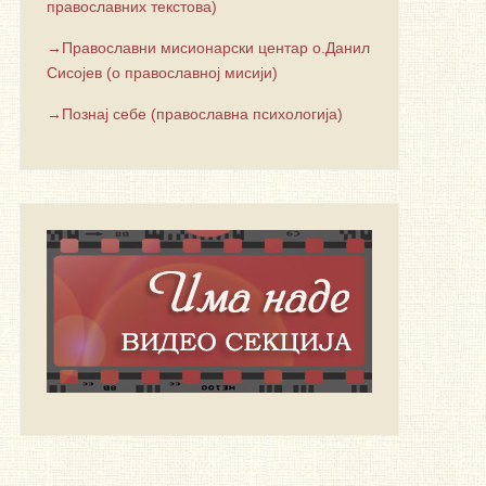
православних текстова)
→Православни мисионарски центар о.Данил
Сисојев (о православној мисији)
→Познај себе (православна психологија)