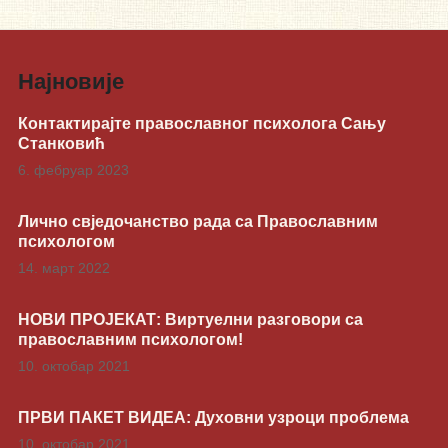
Најновије
Контактирајте православног психолога Сању
Станковић
6. фебруар 2023
Лично свједочанство рада са Православним
психологом
14. март 2022
НОВИ ПРОЈЕКАТ: Виртуелни разговори са
православним психологом!
10. октобар 2021
ПРВИ ПАКЕТ ВИДЕА: Духовни узроци проблема
10. октобар 2021