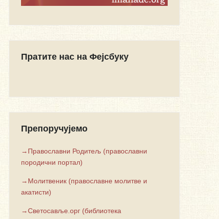
Пратите нас на Фејсбуку
Препоручујемо
→Православни Родитељ (православни
породични портал)
→Молитвеник (православне молитве и
акатисти)
→Светосавље.орг (библиотека