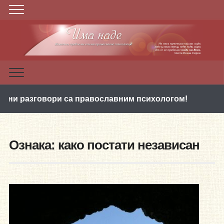
азговори са православним психологом!
ПРВИ П
Ознака:
како постати независан