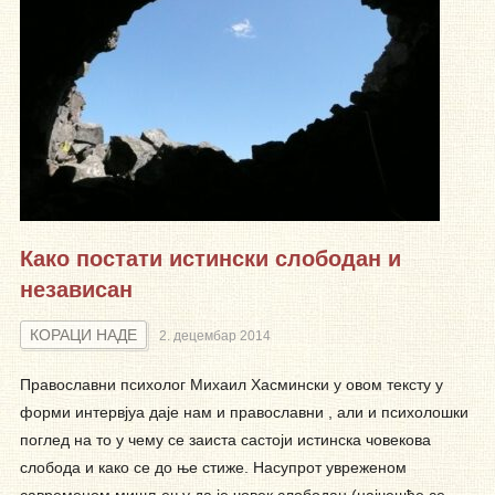
Како постати истински слободан и
независан
КОРАЦИ НАДЕ
2. децембар 2014
Православни психолог Михаил Хасмински у овом тексту у
форми интервјуа даје нам и православни , али и психолошки
поглед на то у чему се заиста састоји истинска човекова
слобода и како се до ње стиже. Насупрот увреженом
савременом мишљењу да је човек слободан (најчешће се