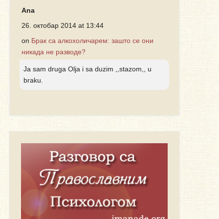
Ana
26. октобар 2014 at 13:44
on
Брак са алкохоличарем: зашто се они
никада не разводе?
Ja sam druga Olja i sa duzim ,,stazom,, u
braku.