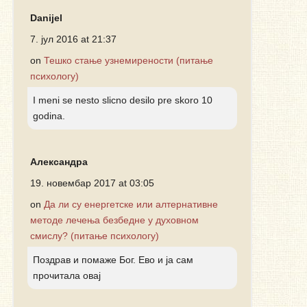
Danijel
7. јул 2016 at 21:37
on
Тешко стање узнемирености (питање
психологу)
I meni se nesto slicno desilo pre skoro 10
godina.
Александра
19. новембар 2017 at 03:05
on
Да ли су енергетске или алтернативне
методе лечења безбедне у духовном
смислу? (питање психологу)
Поздрав и помаже Бог. Ево и ја сам
прочитала овај