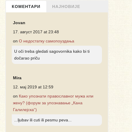
КОМЕНТАРИ
НАЈНОВИЈЕ
Jovan
17. август 2017 at 23:48
on
О недостатку самопоуздања
U oči treba gledati sagovornika kako bi ti
dočarao priču
Mira
12. мај 2019 at 12:59
on
Како упознати православног мужа или
жену? (форум за упознавање „Кана
Галилејска“)
...ljubav ili cuti ili pesmu peva...