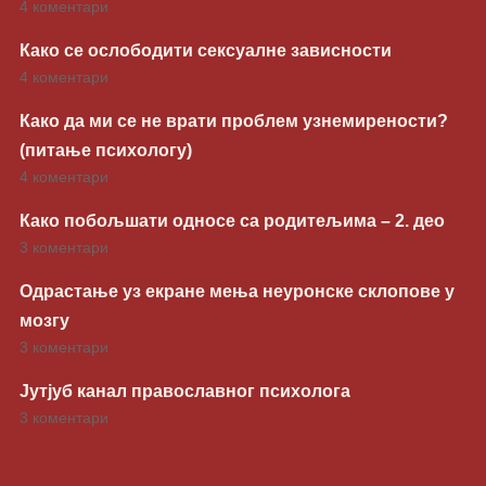
4 коментари
Како се ослободити сексуалне зависности
4 коментари
Како да ми се не врати проблем узнемирености?
(питање психологу)
4 коментари
Како побољшати односе са родитељима – 2. део
3 коментари
Одрастање уз екране мења неуронске склопове у
мозгу
3 коментари
Јутјуб канал православног психолога
3 коментари