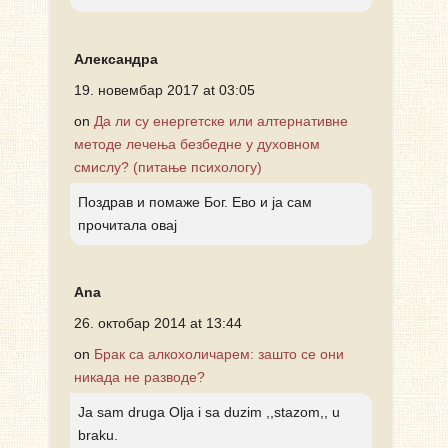
Александра
19. новембар 2017 at 03:05
on
Да ли су енергетске или алтернативне
методе лечења безбедне у духовном
смислу? (питање психологу)
Поздрав и помаже Бог. Ево и ја сам
прочитала овај
Ana
26. октобар 2014 at 13:44
on
Брак са алкохоличарем: зашто се они
никада не разводе?
Ja sam druga Olja i sa duzim ,,stazom,, u
braku.