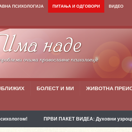
АВНА ПСИХОЛОГИЈА
ПИТАЊА И ОДГОВОРИ
ВИДЕО
ЈБЛИЖИХ
БОЛЕСТ И МИ
ЖИВОТНA ПРЕИ
!
ПРВИ ПАКЕТ ВИДЕА: Духовни узроци проблем