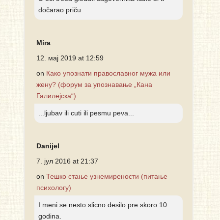
dočarao priču
Mira
12. мај 2019 at 12:59
on
Како упознати православног мужа или
жену? (форум за упознавање „Кана
Галилејска“)
...ljubav ili cuti ili pesmu peva...
Danijel
7. јул 2016 at 21:37
on
Тешко стање узнемирености (питање
психологу)
I meni se nesto slicno desilo pre skoro 10
godina.