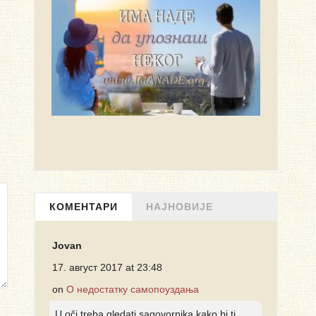
КОМЕНТАРИ
НАЈНОВИЈЕ
Jovan
17. август 2017 at 23:48
on
О недостатку самопоуздања
U oči treba gledati sagovornika kako bi ti