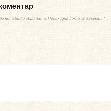
коментар
те неће бити објављена.
Неопходна поља су означена
*