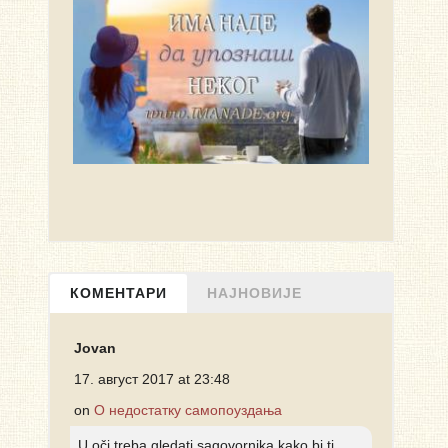
КОМЕНТАРИ
НАЈНОВИЈЕ
Jovan
17. август 2017 at 23:48
on
О недостатку самопоуздања
U oči treba gledati sagovornika kako bi ti