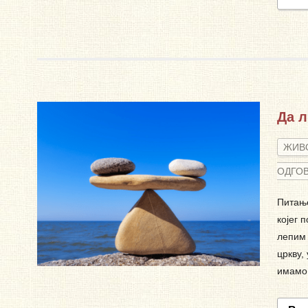
Да л
ЖИВ
ОДГО
Питање
којег 
лепим 
цркву,
имамо 