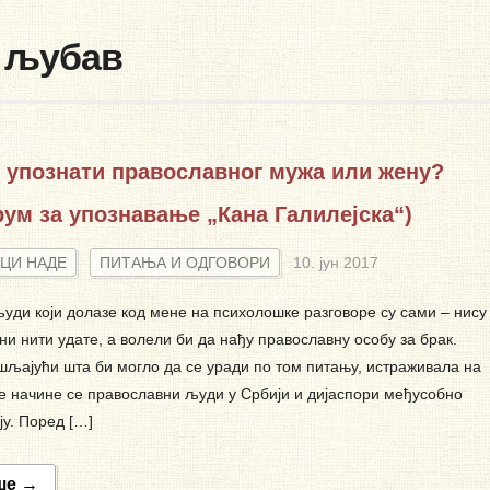
у љубав
 упознати православног мужа или жену?
ум за упознавање „Кана Галилејска“)
ЦИ НАДЕ
ПИТАЊА И ОДГОВОРИ
10. јун 2017
уди који долазе код мене на психолошке разговоре су сами – нису
и нити удате, а волели би да нађу православну особу за брак.
љајући шта би могло да се уради по том питању, истраживала на
ве начине се православни људи у Србији и дијаспори међусобно
ју. Поред […]
ше →