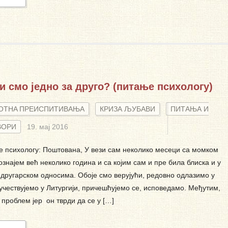
и смо једно за друго? (питање психологу)
ОТНA ПРЕИСПИТИВАЊА
КРИЗА ЉУБАВИ
ПИТАЊА И
ВОРИ
19. мај 2016
 психологу: Поштована, У вези сам неколико месеци са момком
познајем већ неколико година и са којим сам и пре била блиска и у
другарском односима. Обоје смо верујући, редовно одлазимо у
 учествујемо у Литургији, причешћујемо се, исповедамо. Међутим,
проблем јер он тврди да се у […]