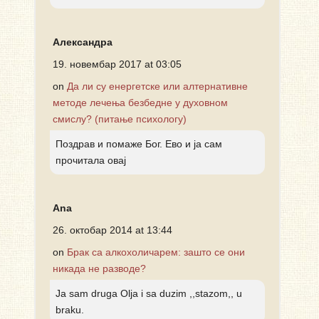
Александра
19. новембар 2017 at 03:05
on
Да ли су енергетске или алтернативне
методе лечења безбедне у духовном
смислу? (питање психологу)
Поздрав и помаже Бог. Ево и ја сам
прочитала овај
Ana
26. октобар 2014 at 13:44
on
Брак са алкохоличарем: зашто се они
никада не разводе?
Ja sam druga Olja i sa duzim ,,stazom,, u
braku.