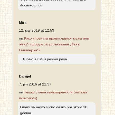
dočarao priču
Mira
12. мај 2019 at 12:59
on
Како упознати православног мужа или
жену? (форум за упознавање „Кана
Галилејска“)
...ljubav ili cuti ili pesmu peva...
Danijel
7. јул 2016 at 21:37
on
Тешко стање узнемирености (питање
психологу)
I meni se nesto slicno desilo pre skoro 10
godina.