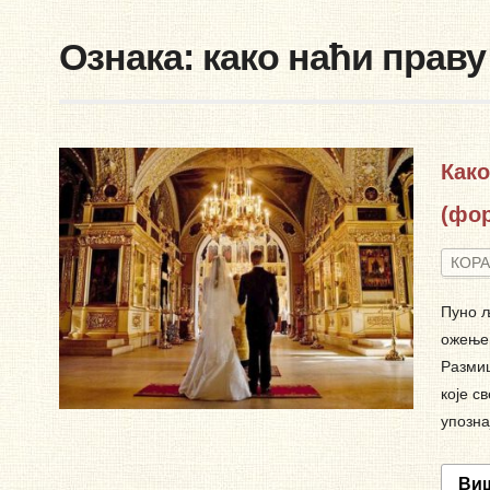
Ознака:
како наћи прав
Како
(фор
КОРА
Пуно љ
ожењен
Размиш
које с
упозна
Ви