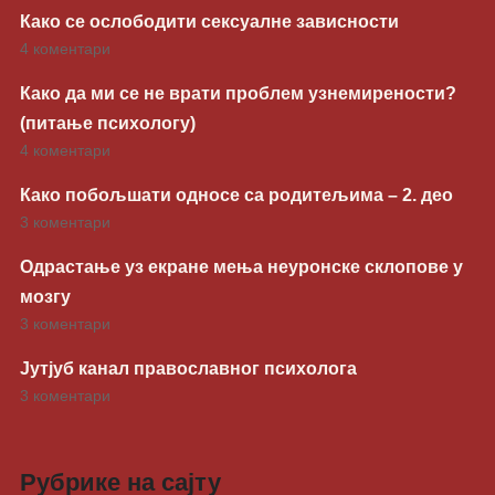
Како се ослободити сексуалне зависности
4 коментари
Како да ми се не врати проблем узнемирености?
(питање психологу)
4 коментари
Како побољшати односе са родитељима – 2. део
3 коментари
Одрастање уз екране мења неуронске склопове у
мозгу
3 коментари
Јутјуб канал православног психолога
3 коментари
Рубрике на сајту