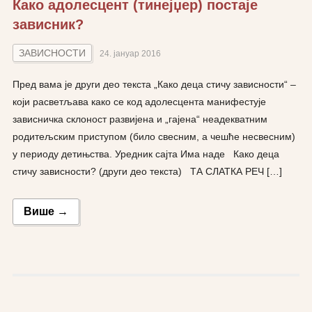
Како адолесцент (тинејџер) постаје
зависник?
ЗАВИСНОСТИ
24. јануар 2016
Пред вама је други део текста „Како деца стичу зависности“ –
који расветљава како се код адолесцента манифестује
зависничка склоност развијена и „гајена“ неадекватним
родитељским приступом (било свесним, а чешће несвесним)
у периоду детињства. Уредник сајта Има наде Како деца
стичу зависности? (други део текста) ТА СЛАТКА РЕЧ […]
Више →