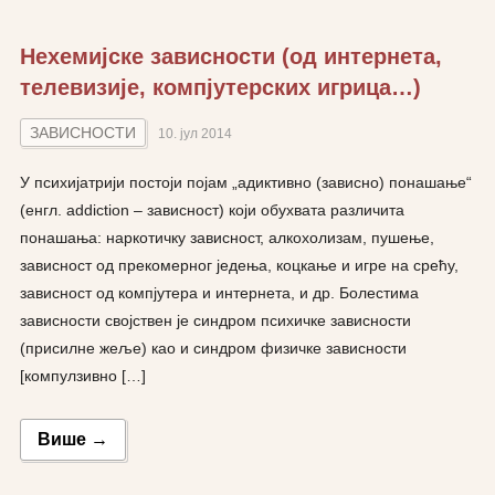
Нехемијске зависности (од интернета,
телевизије, компјутерских игрица…)
ЗАВИСНОСТИ
10. јул 2014
У психијатрији постоји појам „адиктивно (зависно) понашање“
(енгл. addiction – зависност) који обухвата различита
понашања: наркотичку зависност, алкохолизам, пушење,
зависност од прекомерног једења, коцкање и игре на срећу,
зависност од компјутера и интернета, и др. Болестима
зависности својствен је синдром психичке зависности
(присилне жеље) као и синдром физичке зависности
[компулзивно […]
Више →