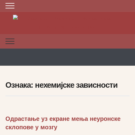
Ознака:
нехемијске зависности
Одрастање уз екране мења неуронске
склопове у мозгу