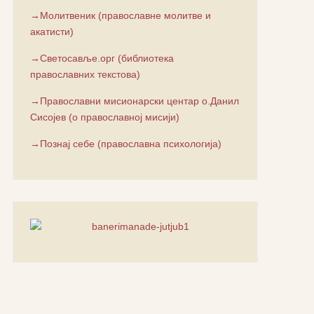
→Молитвеник (православне молитве и
акатисти)
→Светосавље.орг (библиотека
православних текстова)
→Православни мисионарски центар о.Данил
Сисојев (о православној мисији)
→Познај себе (православна психологија)