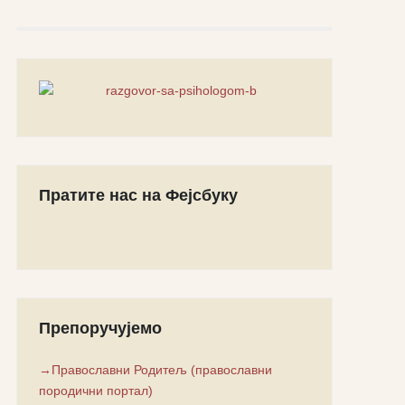
Пратите нас на Фејсбуку
Препоручујемо
→Православни Родитељ (православни
породични портал)