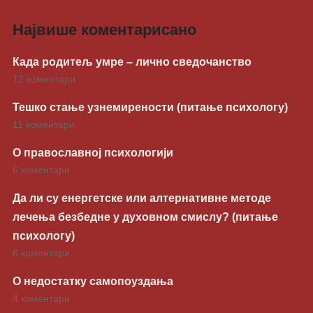
Највише коментарисано
Када родитељ умре – лично сведочанство
12 коментари
Тешко стање узнемирености (питање психологу)
11 коментари
О православној психологији
6 коментари
Да ли су енергетске или алтернативне методе
лечења безбедне у духовном смислу? (питање
психологу)
6 коментари
О недостатку самопоуздања
4 коментари