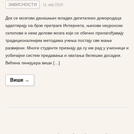
ЗАВИСНОСТИ
11. мај 2016
Док се мозгови данашњих младих дигиталних домородаца
адаптирају на брзе претраге Интернета, њихови неуронски
склопови и неки делови мозга који се обично прилагођавају
традиционалнијим методама учења постају све мање
развијени. Многи студенти признају да су им рад у учионици и
уобичајни систем предавања и хватања белешки досадни.
Већина тинејџера више […]
Више →