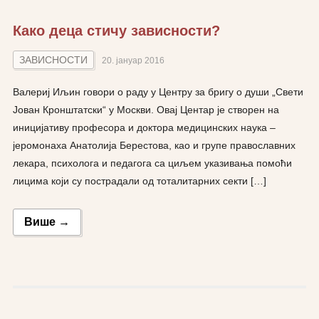
Како деца стичу зависности?
ЗАВИСНОСТИ
20. јануар 2016
Валериј Иљин говори о раду у Центру за бригу о души „Свети
Јован Кронштатски“ у Москви. Овај Центар је створен на
иницијативу професора и доктора медицинских наука –
јеромонаха Анатолија Берестова, као и групе православних
лекара, психолога и педагога са циљем указивања помоћи
лицима који су пострадали од тоталитарних секти […]
Више →