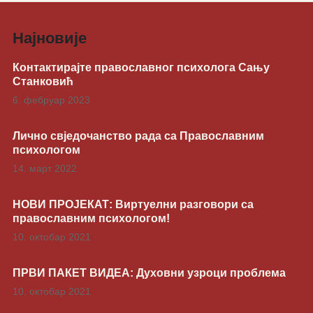
Најновије
Контактирајте православног психолога Сању
Станковић
6. фебруар 2023
Лично свједочанство рада са Православним
психологом
14. март 2022
НОВИ ПРОЈЕКАТ: Виртуелни разговори са
православним психологом!
10. октобар 2021
ПРВИ ПАКЕТ ВИДЕА: Духовни узроци проблема
10. октобар 2021