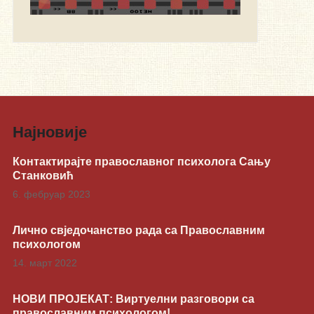
Најновије
Контактирајте православног психолога Сању
Станковић
6. фебруар 2023
Лично свједочанство рада са Православним
психологом
14. март 2022
НОВИ ПРОЈЕКАТ: Виртуелни разговори са
православним психологом!