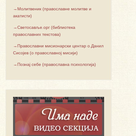
→Молитвеник (православне молитве и
акатисти)
→Светосавље.орг (библиотека
православних текстова)
→Православни мисионарски центар о.Данил
Сисојев (о православној мисији)
→Познај себе (православна психологија)