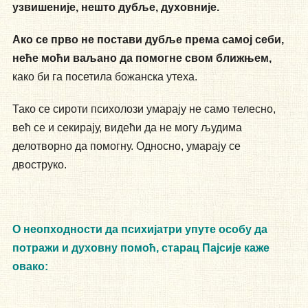
узвишеније, нешто дубље, духовније.
Ако се прво не постави дубље према самој себи,
неће моћи ваљано да помогне свом ближњем,
како би га посетила божанска утеха.
Тако се сироти психолози умарају не само телесно,
већ се и секирају, видећи да не могу људима
делотворно да помогну. Односно, умарају се
двоструко.
О неопходности да психијатри упуте особу да
потражи и духовну помоћ, старац Пајсије каже
овако: