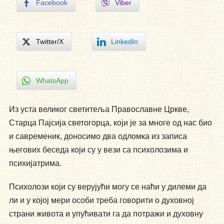
Facebook
Viber
Twitter/X
LinkedIn
WhatsApp
Из уста великог светитеља Православне Цркве,
Старца Пајсија светогорца, који је за многе од нас био
и савременик, доносимо два одломка из записа
његових беседа који су у вези са психолозима и
психијатрима.
Психолози који су верујући могу се наћи у дилеми да
ли и у којој мери особи треба говорити о духовној
страни живота и упућивати га да потражи и духовну