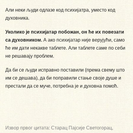
Али неки људи одлазе код психијатра, уместо код
духовника.
Уколико је психијатар побожан, он ће их повезати
са духовником.
А ако психијатар није верујући, само
ће им дати некакве таблете. Али таблете саме по себи
не решавају проблем.
Да би се људи исправно поставили (према свему што
им се дешава), да би поправили стање своје душе и
престали да се муче, потребна је и духовна помоћ.
Извор првог цитата: Старац Пајсије Светогорац,