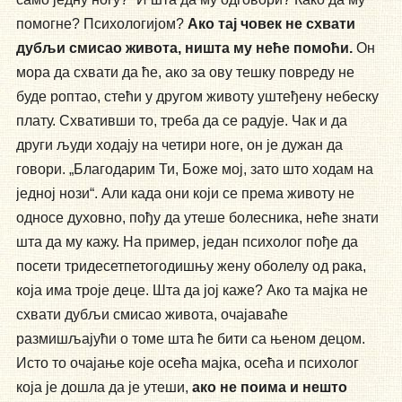
помогне? Психологијом?
Ако тај човек не схвати
дубљи смисао живота, ништа му неће помоћи.
Он
мора да схвати да ће, ако за ову тешку повреду не
буде роптао, стећи у другом животу уштеђену небеску
плату. Схвативши то, треба да се радује. Чак и да
други људи ходају на четири ноге, он је дужан да
говори. „Благодарим Ти, Боже мој, зато што ходам на
једној нози“. Али када они који се према животу не
односе духовно, пођу да утеше болесника, неће знати
шта да му кажу. На пример, један психолог пође да
посети тридесетпетогодишњу жену оболелу од рака,
која има троје деце. Шта да јој каже? Ако та мајка не
схвати дубљи смисао живота, очајаваће
размишљајући о томе шта ће бити са њеном децом.
Исто то очајање које осећа мајка, осећа и психолог
која је дошла да је утеши,
ако не поима и нешто