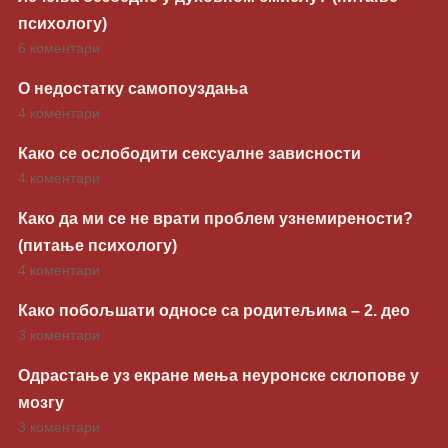
психологу)
6 коментари
О недостатку самопоуздања
4 коментари
Како се ослободити сексуалне зависности
4 коментари
Како да ми се не врати проблем узнемирености?
(питање психологу)
4 коментари
Како побољшати односе са родитељима – 2. део
3 коментари
Одрастање уз екране мења неуронске склопове у
мозгу
3 коментари