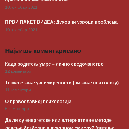
10. октобар 2021
ПРВИ ПАКЕТ ВИДЕА: Духовни узроци проблема
10. октобар 2021
Највише коментарисано
Када родитељ умре – лично сведочанство
12 коментари
Тешко стање узнемирености (питање психологу)
11 коментари
О православној психологији
6 коментари
Да ли су енергетске или алтернативне методе
лечења безбедне у духовном смислу? (питање