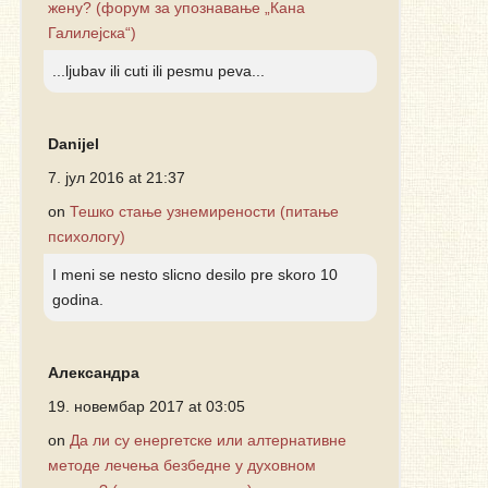
жену? (форум за упознавање „Кана
Галилејска“)
...ljubav ili cuti ili pesmu peva...
Danijel
7. јул 2016 at 21:37
on
Тешко стање узнемирености (питање
психологу)
I meni se nesto slicno desilo pre skoro 10
godina.
Александра
19. новембар 2017 at 03:05
on
Да ли су енергетске или алтернативне
методе лечења безбедне у духовном