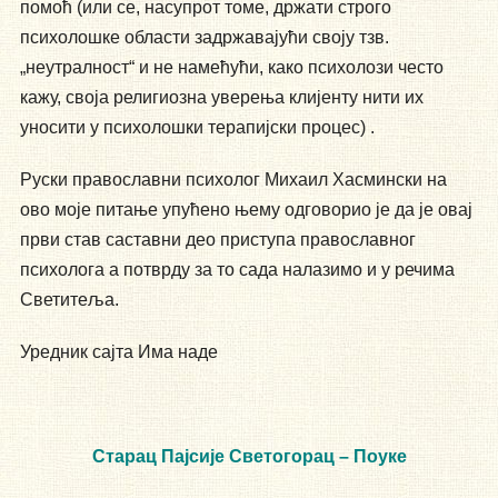
помоћ (или се, насупрот томе, држати строго
психолошке области задржавајући своју тзв.
„неутралност“ и не намећући, како психолози често
кажу, своја религиозна уверења клијенту нити их
уносити у психолошки терапијски процес) .
Руски православни психолог Михаил Хасмински на
ово моје питање упућено њему одговорио је да је овај
први став саставни део приступа православног
психолога а потврду за то сада налазимо и у речима
Светитеља.
Уредник сајта Има наде
Старац Пајсије Светогорац – Поуке