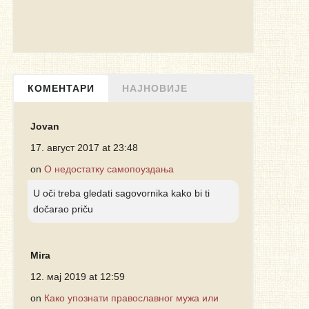
КОМЕНТАРИ
НАЈНОВИЈЕ
Jovan
17. август 2017 at 23:48
on
О недостатку самопоуздања
U oči treba gledati sagovornika kako bi ti
dočarao priču
Mira
12. мај 2019 at 12:59
on
Како упознати православног мужа или