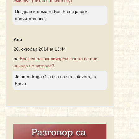
смислу? (питање психологу)
Поздрав и помаже Бог. Ево и ја сам
прочитала овај
Ana
26. октобар 2014 at 13:44
on
Брак са алкохоличарем: зашто се они
никада не разводе?
Ja sam druga Olja i sa duzim ,,stazom,, u
braku.