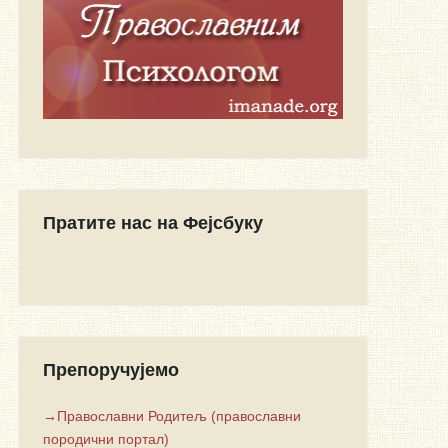
Пратите нас на Фејсбуку
Препоручујемо
→Православни Родитељ (православни
породични портал)