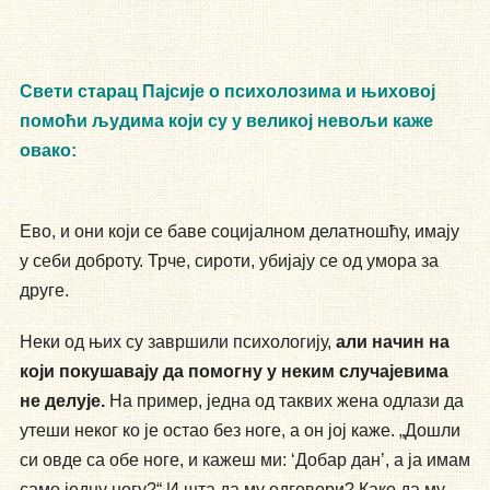
Свети старац Пајсије о психолозима и њиховој
помоћи људима који су у великој невољи каже
овако:
Ево, и они који се баве социјалном делатношћу, имају
у себи доброту. Трче, сироти, убијају се од умора за
друге.
Неки од њих су завршили психологију,
али начин на
који покушавају да помогну у неким случајевима
не делује.
На пример, једна од таквих жена одлази да
утеши неког ко је остао без ноге, а он јој каже. „Дошли
си овде са обе ноге, и кажеш ми: ‘Добар дан’, а ја имам
само једну ногу?“ И шта да му одговори? Како да му