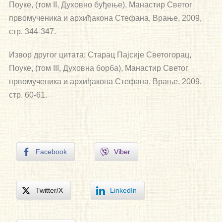
Поуке, (том II, Духовно буђење), Манастир Светог
првомученика и архиђакона Стефана, Врање, 2009,
стр. 344-347.
Извор другог цитата: Старац Пајсије Светогорац,
Поуке, (том III, Духовна борба), Манастир Светог
првомученика и архиђакона Стефана, Врање, 2009,
стр. 60-61.
Facebook
Viber
Twitter/X
LinkedIn