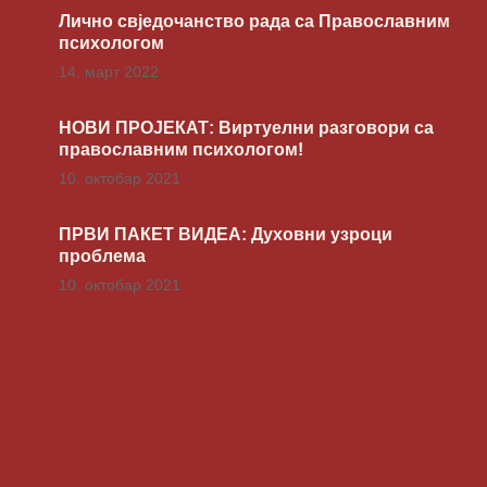
Лично свједочанство рада са Православним
психологом
14. март 2022
НОВИ ПРОЈЕКАТ: Виртуелни разговори са
православним психологом!
10. октобар 2021
ПРВИ ПАКЕТ ВИДЕА: Духовни узроци
проблема
10. октобар 2021