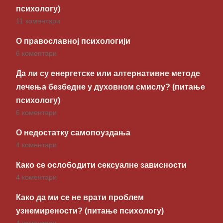
психологу)
11 коментари
О православној психологији
6 коментари
Да ли су енергетске или алтернативне методе
лечења безбедне у духовном смислу? (питање
психологу)
6 коментари
О недостатку самопоуздања
4 коментари
Како се ослободити сексуалне зависности
4 коментари
Како да ми се не врати проблем
узнемирености? (питање психологу)