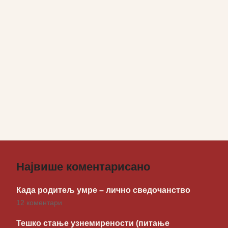
Највише коментарисано
Када родитељ умре – лично сведочанство
12 коментари
Тешко стање узнемирености (питање