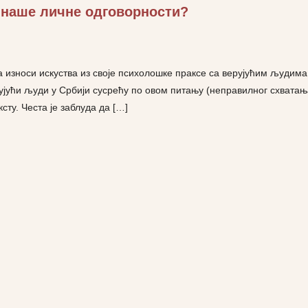
 наше личне одговорности?
а износи искуства из своје психолошке праксе са верујућим људима
рујући људи у Србији сусрећу по овом питању (неправилног схватањ
ту. Честа је заблуда да […]