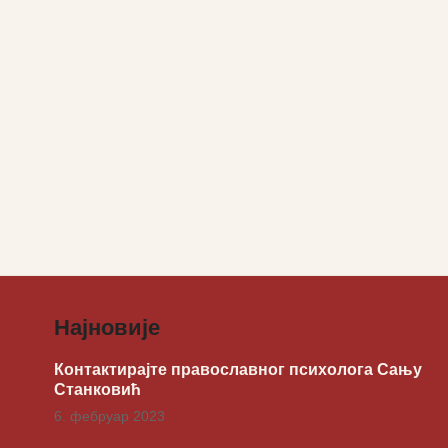
Најновије
Контактирајте православног психолога Сању
Станковић
6. фебруар 2023