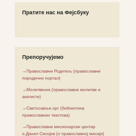
Пратите нас на Фејсбуку
Препоручујемо
→Православни Родитељ (православни
породични портал)
→Молитвеник (православне молитве и
акатисти)
→Светосавље.орг (библиотека
православних текстова)
→Православни мисионарски центар
о.Данил Сисојев (о православној мисији)