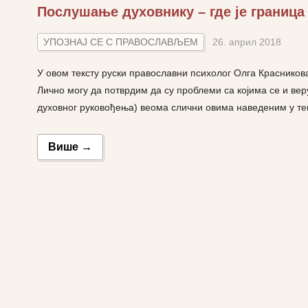
Послушање духовнику – где је граница
УПОЗНАЈ СЕ С ПРАВОСЛАВЉЕМ
26. април 2018
У овом тексту руски православни психолог Олга Красников
Лично могу да потврдим да су проблеми са којима се и ве
духовног руковођења) веома слични овима наведеним у текс
Више →