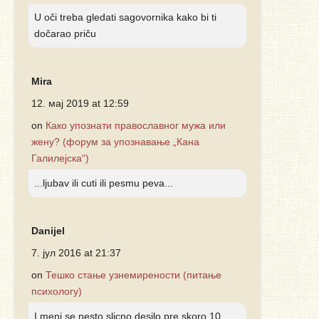
U oči treba gledati sagovornika kako bi ti
dočarao priču
Mira
12. мај 2019 at 12:59
on
Како упознати православног мужа или
жену? (форум за упознавање „Кана
Галилејска“)
...ljubav ili cuti ili pesmu peva...
Danijel
7. јул 2016 at 21:37
on
Тешко стање узнемирености (питање
психологу)
I meni se nesto slicno desilo pre skoro 10