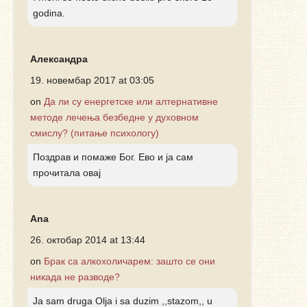
godina.
Александра
19. новембар 2017 at 03:05
on
Да ли су енергетске или алтернативне
методе лечења безбедне у духовном
смислу? (питање психологу)
Поздрав и помаже Бог. Ево и ја сам
прочитала овај
Ana
26. октобар 2014 at 13:44
on
Брак са алкохоличарем: зашто се они
никада не разводе?
Ja sam druga Olja i sa duzim ,,stazom,, u