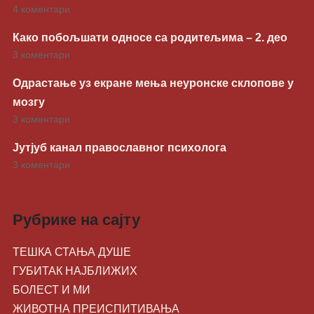
4 коментари
Како побољшати односе са родитељима – 2. део
3 коментари
Одрастање уз екране мења неуронске склопове у
мозгу
3 коментари
Јутјуб канал православног психолога
3 коментари
Рубрике на сајту
ТЕШКА СТАЊА ДУШЕ
ГУБИТАК НАЈБЛИЖИХ
БОЛЕСТ И МИ
ЖИВОТНA ПРЕИСПИТИВАЊА