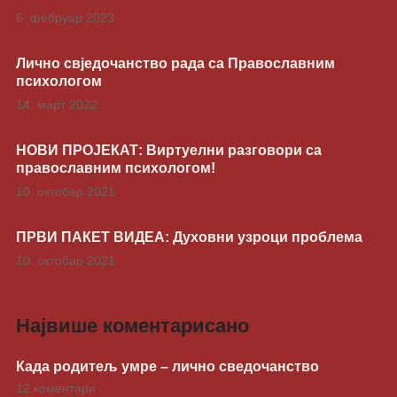
6. фебруар 2023
Лично свједочанство рада са Православним
психологом
14. март 2022
НОВИ ПРОЈЕКАТ: Виртуелни разговори са
православним психологом!
10. октобар 2021
ПРВИ ПАКЕТ ВИДЕА: Духовни узроци проблема
10. октобар 2021
Највише коментарисано
Када родитељ умре – лично сведочанство
12 коментари