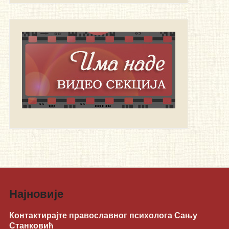
Најновије
Контактирајте православног психолога Сању
Станковић