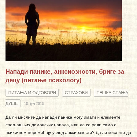
Напади панике, анксиозности, бриге за
децу (питање психологу)
ПИТАЊА И ОДГОВОРИ
СТРАХОВИ
ТЕШКА СТАЊА
ДУШЕ
10. јул 2015
Да ли мислите да напади панике могу имати и елементе
спољашњих демонских напада, или да се ради само о
психичком поремећају услед анксиозности? Да ли мислите да