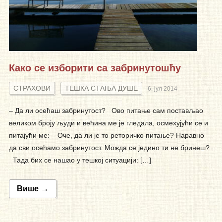
Како се изборити са забринутошћу
СТРАХОВИ
ТЕШКА СТАЊА ДУШЕ
6. јул 2014
– Да ли осећаш забринутост? Ово питање сам постављао
великом броју људи и већина ме је гледала, осмехујући се и
питајући ме: – Оче, да ли је то реторичко питање? Наравно
да сви осећамо забринутост. Можда се једино ти не бринеш?
Тада бих се нашао у тешкој ситуацији: […]
Више →