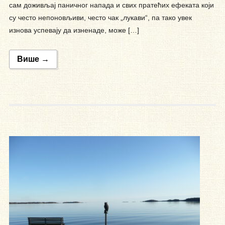
сам доживљај паничног напада и свих пратећих ефеката који
су често непоновљиви, често чак „лукави“, па тако увек
изнова успевају да изненаде, може […]
Више →