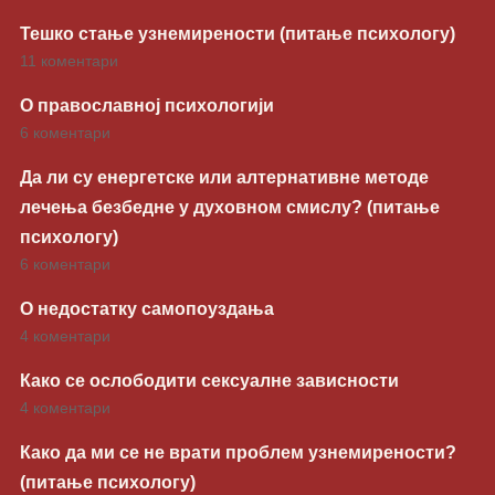
Тешко стање узнемирености (питање психологу)
11 коментари
О православној психологији
6 коментари
Да ли су енергетске или алтернативне методе
лечења безбедне у духовном смислу? (питање
психологу)
6 коментари
О недостатку самопоуздања
4 коментари
Како се ослободити сексуалне зависности
4 коментари
Како да ми се не врати проблем узнемирености?
(питање психологу)