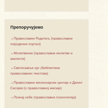
Препоручујемо
→Православни Родитељ (православни
породични портал)
→Молитвеник (православне молитве и
акатисти)
→Светосавље.орг (библиотека
православних текстова)
→Православни мисионарски центар о.Данил
Сисојев (о православној мисији)
→Познај себе (православна психологија)