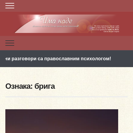
зговори са православним психологом!
ПРВИ ПА
Ознака:
брига